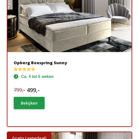
Opberg Boxspring Sunny
Ca. 4 tot 6 weken
499,-
799,-
Bekijken
Gratis Lentedeal!