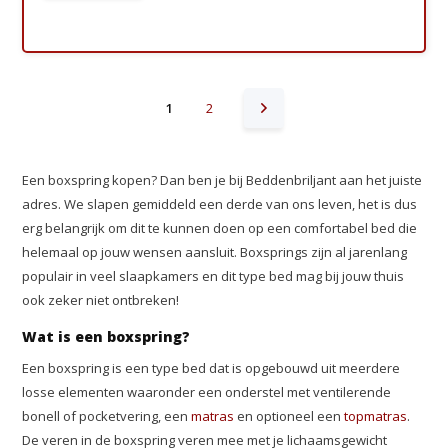
1
2
Een boxspring kopen? Dan ben je bij Beddenbriljant aan het juiste
adres. We slapen gemiddeld een derde van ons leven, het is dus
erg belangrijk om dit te kunnen doen op een comfortabel bed die
helemaal op jouw wensen aansluit. Boxsprings zijn al jarenlang
populair in veel slaapkamers en dit type bed mag bij jouw thuis
ook zeker niet ontbreken!
Wat is een boxspring?
Een boxspring is een type bed dat is opgebouwd uit meerdere
losse elementen waaronder een onderstel met ventilerende
bonell of pocketvering, een
matras
en optioneel een
topmatras
.
De veren in de boxspring veren mee met je lichaamsgewicht