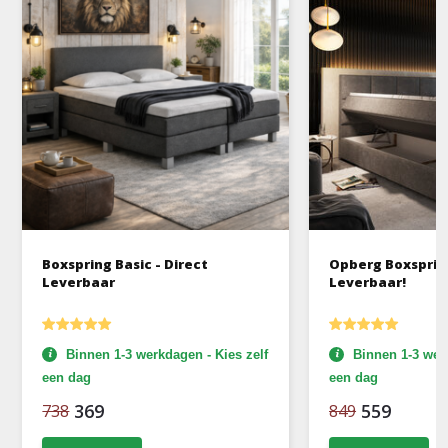
Boxspring Basic - Direct
Opberg Boxspring
Leverbaar
Leverbaar!
Binnen 1-3 werkdagen - Kies zelf
Binnen 1-3 werk
een dag
een dag
369
559
738
849