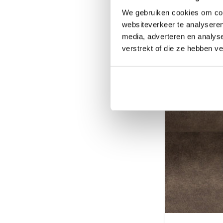
1 - 2 werk
We gebruiken cookies om cont
websiteverkeer te analyseren
0,50
media, adverteren en analys
verstrekt of die ze hebben v