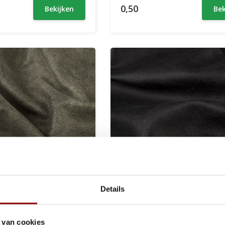
0,50
Bekijken
Bek
Details
 - Mosgroen
Preston 100 - Zwart
 van cookies