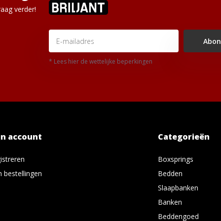
aag verder!
Abon
* Lees hier de wettelijke beperkingen
jn account
Categorieën
istreren
Boxsprings
n bestellingen
Bedden
Slaapbanken
Banken
Beddengoed