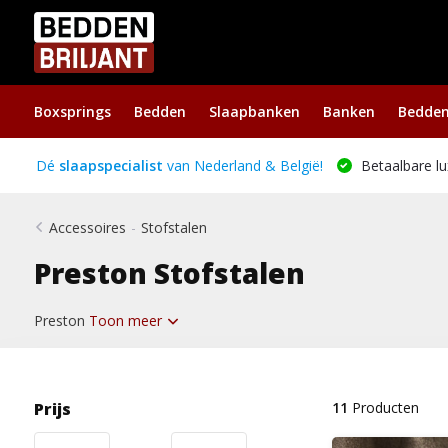
Boxsprings
Bedden
Slaapbanken
Banken
Bedde
Dé
slaapspecialist
van Nederland & België!
Betaalbare lu
Accessoires
-
Stofstalen
Preston Stofstalen
Preston
Toon meer
Prijs
11
Producten