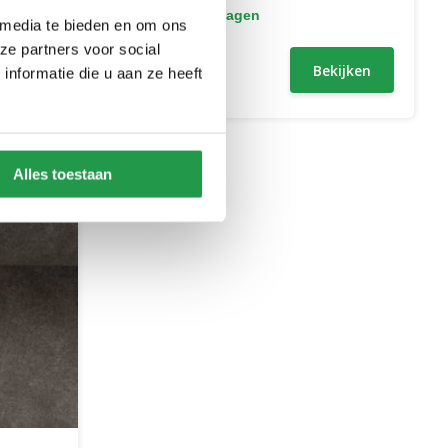
1 - 2 werkdagen
 media te bieden en om ons
ze partners voor social
0,50
ijken
Bekijken
nformatie die u aan ze heeft
Alles toestaan