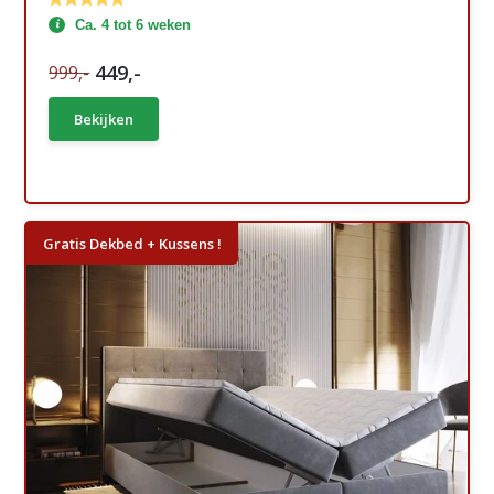
Ca. 4 tot 6 weken
449,-
999,-
Bekijken
Gratis Dekbed + Kussens !