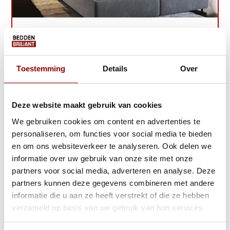
Opberg Boxspring - Stel zelf samen
Ca. 4 tot 6 weken
Toestemming
Details
Over
349,-
999,-
Bekijken
Deze website maakt gebruik van cookies
We gebruiken cookies om content en advertenties te
personaliseren, om functies voor social media te bieden
en om ons websiteverkeer te analyseren. Ook delen we
informatie over uw gebruik van onze site met onze
Gratis Zomerdeal!
partners voor social media, adverteren en analyse. Deze
partners kunnen deze gegevens combineren met andere
informatie die u aan ze heeft verstrekt of die ze hebben
verzameld op basis van uw gebruik van hun services.