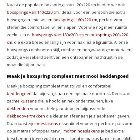
Naast de populaire boxsprings van 120x220 cm bieden we ook
boxsprings van 140x220 cm
, ideaal voor één persoon die extra
bewegingsruimte wil, en
boxsprings 160x220 cm
, perfect voor
stellen die comfortabel willen slapen. Voor wie nog meer ruimte
zoekt, zijn er
boxsprings van 180x200 cm
en
boxsprings 200x220
cm
, die extra breed en lang zijn voor maximale ligruimte. Al onze
boxsprings combineren stijl, comfort en hoogwaardige materialen,
zodat je verzekerd bent van een ontspannen nachtrust in de
maat die bij jou past.
Maak je boxspring compleet met mooi beddengoed
Maak je boxspring compleet met stijlvol en comfortabel
beddengoed
dat bijdraagt aan een optimale nachtrust. Denk aan
zachte
kussens
die je hoofd en nek ondersteunen, luxe
dekbedden
voor het hele jaar door, en bijpassende
dekbedovertrekken
die kleur en sfeer aan je slaapkamer geven.
Daarnaast zijn
hoeslakens
essentieel voor een perfecte pasvorm
op je matras of topper, terwijl
molton hoeslakens
je bed extra
beschermen tegen vocht en vuil, zodat je matras langer mooi blijft.