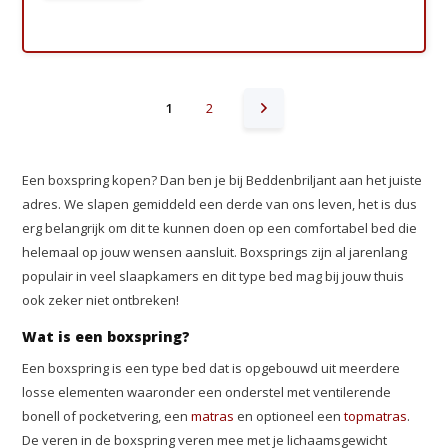
1
2
Een boxspring kopen? Dan ben je bij Beddenbriljant aan het juiste
adres. We slapen gemiddeld een derde van ons leven, het is dus
erg belangrijk om dit te kunnen doen op een comfortabel bed die
helemaal op jouw wensen aansluit. Boxsprings zijn al jarenlang
populair in veel slaapkamers en dit type bed mag bij jouw thuis
ook zeker niet ontbreken!
Wat is een boxspring?
Een boxspring is een type bed dat is opgebouwd uit meerdere
losse elementen waaronder een onderstel met ventilerende
bonell of pocketvering, een
matras
en optioneel een
topmatras
.
De veren in de boxspring veren mee met je lichaamsgewicht