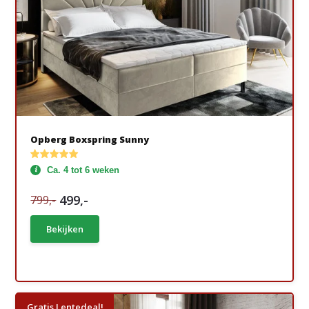
Opberg Boxspring Sunny
Ca. 4 tot 6 weken
499,-
799,-
Bekijken
Gratis Lentedeal!