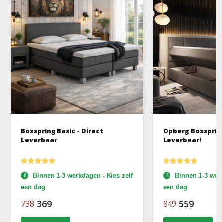
Boxspring Basic - Direct
Opberg Boxspring
Leverbaar
Leverbaar!
Binnen 1-3 werkdagen - Kies zelf
Binnen 1-3 werk
een dag
een dag
369
559
738
849