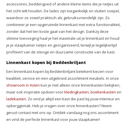
accessoires, beddengoed of andere kleine items die je netjes uit
het zicht wilt houden. De lades zijn toegankelijk en sluiten soepel,
waardoor ze zowel praktisch als gebruiksvriendelijk zijn. Zo
combineer je een opgeruimde linnenkast met extra functionaliteit,
zonder dat het ten koste gaat van het design. Dankzij deze
slimme toevoeging haal je het maximale uit je linnenkast en houd
je je slaapkamer netjes en georganiseerd, terwijl je tegelijkertijd
profiteert van de stevige en duurzame constructie van de kast.
Linnenkast kopen bij Beddenbriljant
Een linnenkast kopen bij Beddenbriljant betekent kiezen voor
kwaliteit, service en een uitgebreid assortiment meubels. In onze
showroom in Asten
kun je niet alleen onze linnenkasten bekijken,
maar ook inspiratie opdoen voor
kledingkasten
,
boekenkasten
en
ladekasten
. Zo vind je altijd een kast die past bij jouw interieur en
opberggemak. Heb je vragen over onze linnenkasten? Neem
gerust contact met ons op. Ontdek vandaag nog ons assortiment
en vind de perfecte linnenkast voor jouw slaapkamer!