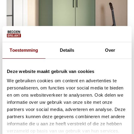
Toestemming
Details
Over
Linnenkast Skagen - Groen - 2-Deurs met ...
Deze website maakt gebruik van cookies
Ca. 3 tot 6 weken
We gebruiken cookies om content en advertenties te
319,-
459,-
personaliseren, om functies voor social media te bieden
en om ons websiteverkeer te analyseren. Ook delen we
Bekijken
informatie over uw gebruik van onze site met onze
partners voor social media, adverteren en analyse. Deze
partners kunnen deze gegevens combineren met andere
informatie die u aan ze heeft verstrekt of die ze hebben
verzameld op basis van uw gebruik van hun services.