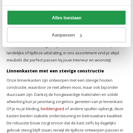
Linnenkasten
Bij
Beddenbriljant
vind je niet alleen een uitgebreid assortiment
Alles toestaan
aan bedden en
matrassen
, maar ook een ruime collectie
meubels
om je slaapkamer compleet te maken. Van stijlvolle nachtkastjes
Aanpassen
tot praktische linnenkasten, bij ons combineer je kwaliteit,
functionaliteit en design. Of je nu houdt van een moderne,
landelijke of tijdloze uitstraling, in ons assortiment vind je altijd
meubels die perfect passen bij jouw interieur en woonstijl.
Linnenkasten met een stevige constructie
Onze linnenkasten zijn ontworpen met een stevige houten
constructie, waardoor ze niet alleen mooi, maar ook bijzonder
duurzaam zijn. Dankzij de hoogwaardige materialen en solide
afwerking kun je jarenlang zorgeloos genieten van je linnenkast.
Of je nu je kleding,
beddengoed
of andere spullen opbergt, deze
kasten bieden stabiele ondersteuning en betrouwbare kwaliteit.
De robuuste bouw zorgt ervoor dat de kast zelfs bij dagelijks
gebruik stevig blijft staan, terwijl de tijdloze ontwerpen passen in