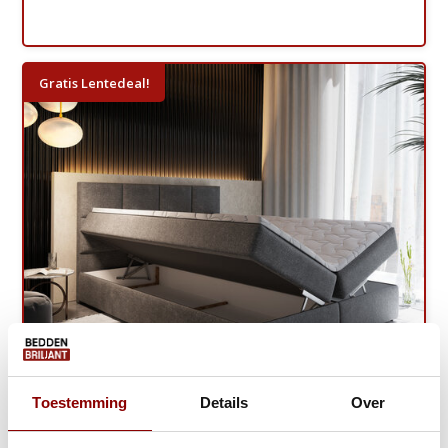
Gratis Lentedeal!
Opberg Boxspring Levi
Toestemming
Details
Over
Ca. 4 tot 6 weken