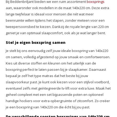
Bij Beddenbriljant bieden we een ruim assortiment
boxsprings
aan, waaronder ook modellen in de maat 140x220 cm. Deze extra
lange twijfelaar is ideaal voor mensen die nét wat meer
beenruimte willen tijdens het slapen, zonder meteen voor een
tweepersoonsbed te kiezen. Dankzij de royale lengte van 220 cm
geniet je van optimaal slaapcomfort, ook als je wat langer bent.
Stel je eigen boxspring samen
Je stelt bij ons eenvoudig zelf jouw ideale boxspring van 140x220
cm samen, volledig afgestemd op jouw smaak en comfortwensen.
Kies uit diverse stoffen en kleuren om het uiterlijk van de
boxspring perfect te laten passen bij je slaapkamer. Daarnaast
bepaal je zelf het type matras dat het beste bij jouw
slaapvoorkeur past. Je kunt ook kiezen voor een stijlvol voetbord,
eventueel zelfs met geïntegreerde tv-lift voor extra luxe. Maak het
geheel compleet met een set bijpassende poten en optioneel
handige hockers voor extra opbergruimte of zitcomfort. Zo creëer
je een boxspring van 140x220 cm die écht bij jou past.
De verschillende soorten boxsprings van 140x220 cm