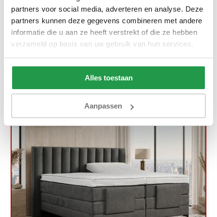
partners voor social media, adverteren en analyse. Deze
partners kunnen deze gegevens combineren met andere
Ca. 4 tot 6 weken
informatie die u aan ze heeft verstrekt of die ze hebben
449,-
799,-
verzameld op basis van uw gebruik van hun services.
Bekijken
Alles toestaan
Aanpassen
Gratis Zomerdeal!