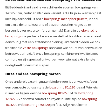
Bij Beddenbriljant vind je verschillende soorten boxsprings van
140x220 cm, zodat er altijd een variant is die bij jouw wensen past.
Kies bijvoorbeeld uit onze
boxsprings met opbergruimte
, ideaal
om extra dekens, kussens of seizoensspullen netjes op te
bergen. Liever extra comfort en gemak? Dan zijn de
elektrische
boxsprings
de perfecte keuze – verstel het hoofd- en voeteneind
eenvoudig met een afstandsbediening. Uiteraard bieden we ook
traditionele
vaste boxsprings
aan voor wie houdt van eenvoud en
betrouwbaarheid. Al onze boxsprings combineren kwaliteit met
comfort, en zijn speciaal ontworpen voor wie wat extra lengte
nodig heeft tijdens het slapen.
Onze andere boxspring maten
Onze andere boxspringmaten bieden voor ieder wat wils. Voor
een compacte oplossing is de
boxspring 80x220
ideaal. Wie iets
ruimer wil liggen kiest de
boxspring 100x220
of de
boxspring
120x220
. Voor extra comfort en royale ruimte zijn de
boxspring
160x220
en
boxspring 180x220
perfect. Wil je het ultieme