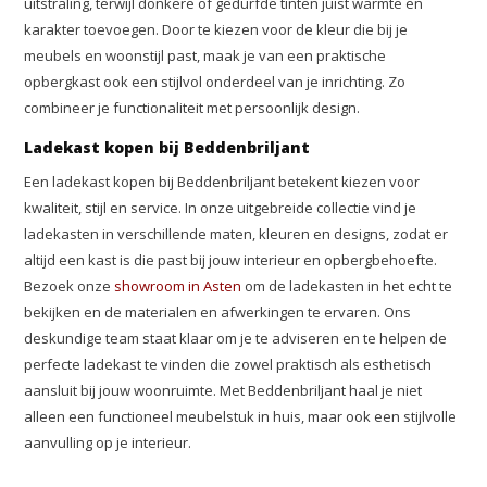
uitstraling, terwijl donkere of gedurfde tinten juist warmte en
karakter toevoegen. Door te kiezen voor de kleur die bij je
meubels en woonstijl past, maak je van een praktische
opbergkast ook een stijlvol onderdeel van je inrichting. Zo
combineer je functionaliteit met persoonlijk design.
Ladekast kopen bij Beddenbriljant
Een ladekast kopen bij Beddenbriljant betekent kiezen voor
kwaliteit, stijl en service. In onze uitgebreide collectie vind je
ladekasten in verschillende maten, kleuren en designs, zodat er
altijd een kast is die past bij jouw interieur en opbergbehoefte.
Bezoek onze
showroom in Asten
om de ladekasten in het echt te
bekijken en de materialen en afwerkingen te ervaren. Ons
deskundige team staat klaar om je te adviseren en te helpen de
perfecte ladekast te vinden die zowel praktisch als esthetisch
aansluit bij jouw woonruimte. Met Beddenbriljant haal je niet
alleen een functioneel meubelstuk in huis, maar ook een stijlvolle
aanvulling op je interieur.