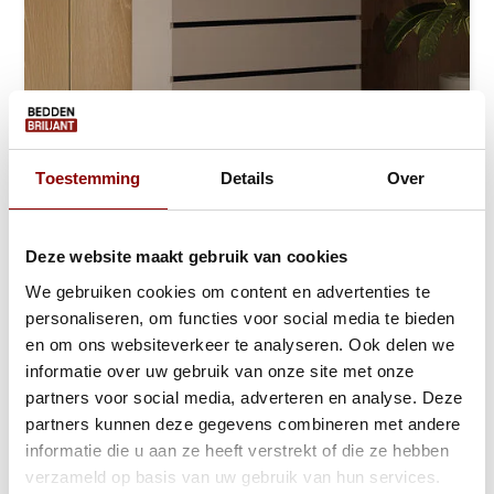
Toestemming
Details
Over
Ladekast Crotone - Taupe - 4 Lades
Ca. 3 tot 6 weken
Deze website maakt gebruik van cookies
209,-
299,-
We gebruiken cookies om content en advertenties te
personaliseren, om functies voor social media te bieden
Bekijken
en om ons websiteverkeer te analyseren. Ook delen we
informatie over uw gebruik van onze site met onze
partners voor social media, adverteren en analyse. Deze
partners kunnen deze gegevens combineren met andere
informatie die u aan ze heeft verstrekt of die ze hebben
verzameld op basis van uw gebruik van hun services.