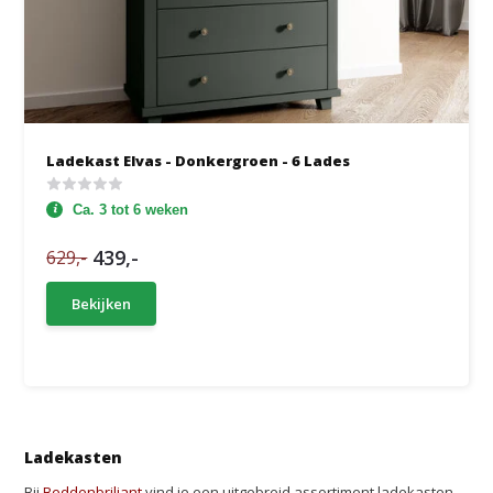
Ladekast Elvas - Donkergroen - 6 Lades
Ca. 3 tot 6 weken
439,-
629,-
Bekijken
Ladekasten
Bij
Beddenbriljant
vind je een uitgebreid assortiment ladekasten