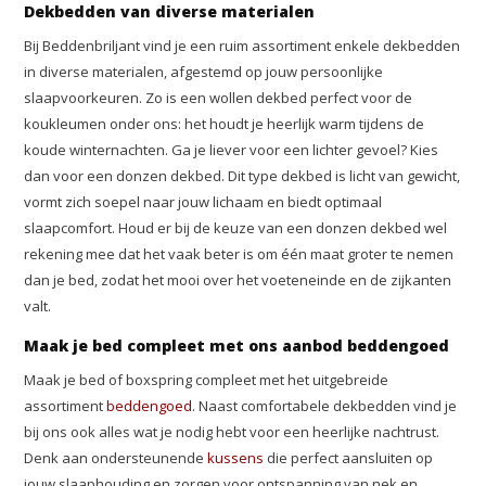
Dekbedden van diverse materialen
Bij Beddenbriljant vind je een ruim assortiment enkele dekbedden
in diverse materialen, afgestemd op jouw persoonlijke
slaapvoorkeuren. Zo is een wollen dekbed perfect voor de
koukleumen onder ons: het houdt je heerlijk warm tijdens de
koude winternachten. Ga je liever voor een lichter gevoel? Kies
dan voor een donzen dekbed. Dit type dekbed is licht van gewicht,
vormt zich soepel naar jouw lichaam en biedt optimaal
slaapcomfort. Houd er bij de keuze van een donzen dekbed wel
rekening mee dat het vaak beter is om één maat groter te nemen
dan je bed, zodat het mooi over het voeteneinde en de zijkanten
valt.
Maak je bed compleet met ons aanbod beddengoed
Maak je bed of boxspring compleet met het uitgebreide
assortiment
beddengoed
. Naast comfortabele dekbedden vind je
bij ons ook alles wat je nodig hebt voor een heerlijke nachtrust.
Denk aan ondersteunende
kussens
die perfect aansluiten op
jouw slaaphouding en zorgen voor ontspanning van nek en