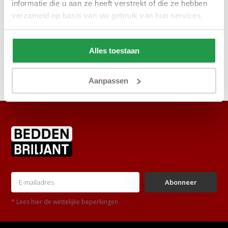
14,95
29,95
informatie die u aan ze heeft verstrekt of die ze hebben
verzameld op basis van uw gebruik van hun services.
Bekijken
Alles toestaan
Aanpassen
Abonneer
* Lees hier de wettelijke beperkingen