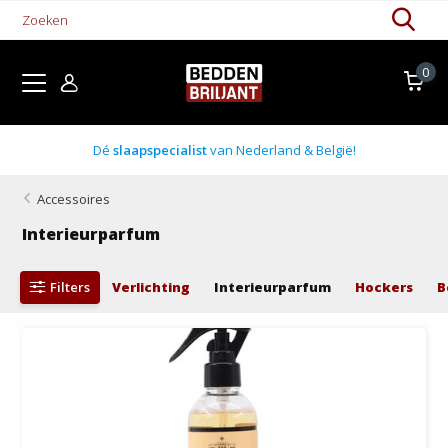
0
Dé
slaapspecialist
van Nederland & België!
Accessoires
Interieurparfum
Filters
Verlichting
Interieurparfum
Hockers
B