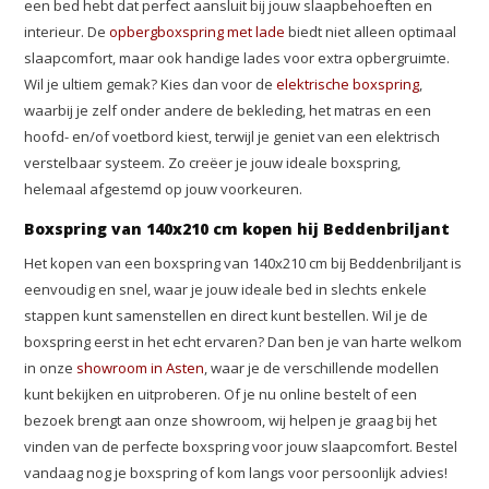
een bed hebt dat perfect aansluit bij jouw slaapbehoeften en
interieur. De
opbergboxspring met lade
biedt niet alleen optimaal
slaapcomfort, maar ook handige lades voor extra opbergruimte.
Wil je ultiem gemak? Kies dan voor de
elektrische boxspring
,
waarbij je zelf onder andere de bekleding, het matras en een
hoofd- en/of voetbord kiest, terwijl je geniet van een elektrisch
verstelbaar systeem. Zo creëer je jouw ideale boxspring,
helemaal afgestemd op jouw voorkeuren.
Boxspring van 140x210 cm kopen hij Beddenbriljant
Het kopen van een boxspring van 140x210 cm bij Beddenbriljant is
eenvoudig en snel, waar je jouw ideale bed in slechts enkele
stappen kunt samenstellen en direct kunt bestellen. Wil je de
boxspring eerst in het echt ervaren? Dan ben je van harte welkom
in onze
showroom in Asten
, waar je de verschillende modellen
kunt bekijken en uitproberen. Of je nu online bestelt of een
bezoek brengt aan onze showroom, wij helpen je graag bij het
vinden van de perfecte boxspring voor jouw slaapcomfort. Bestel
vandaag nog je boxspring of kom langs voor persoonlijk advies!