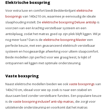
Elektrische boxspring
Voor extra luxe en comfort biedt Beddenbriljant
elektrische
boxsprings
van 140x210 cm, waarmee je eenvoudig de ideale
slaaphouding instelt. De
elektrische boxspring Deluxe antislip
is
voorzien van een krachtig verstelbaar systeem en een
antisliplaag, zodat het matras goed op zijn plek blijft liggen. Wil je
nog meer luxe? Dan is de
elektrische boxspring Master
een
perfecte keuze, met een geavanceerd elektrisch verstelbaar
systeem en hoogwaardige afwerking voor ultiem slaapcomfort.
Beide modellen zijn perfect voor wie graag leest, tv kijkt of
ontspannen wil liggen met optimale ondersteuning.
Vaste boxspring
Naast elektrische modellen bieden we ook
vaste boxsprings
van
140x210 cm, ideaal voor wie op zoek is naar een stabiel en
duurzaam bed zonder verstelbare functies. Een populaire keuze
is de
vaste boxspring inclusief anti-slip matras
, die zorgt voor
uitstekende ondersteuning en voorkomt dat het matras