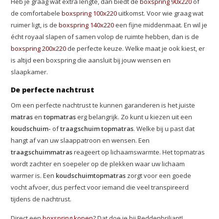
Heb je graag wat extra lengte, dan biedt de
boxspring 90x220
of
de comfortabele
boxspring 100x220
uitkomst. Voor wie graag wat
ruimer ligt, is de
boxspring 140x220
een fijne middenmaat. En wil je
écht royaal slapen of samen volop de ruimte hebben, dan is de
boxspring 200x220
de perfecte keuze. Welke maat je ook kiest, er
is altijd een boxspring die aansluit bij jouw wensen en
slaapkamer.
De perfecte nachtrust
Om een perfecte nachtrust te kunnen garanderen is het juiste
matras
en
topmatras
erg belangrijk. Zo kunt u kiezen uit een
koudschuim-
of
traagschuim topmatras
. Welke bij u past dat
hangt af van uw slaappatroon en wensen. Een
traagschuimmatras
reageert op lichaamswarmte. Het topmatras
wordt zachter en soepeler op de plekken waar uw lichaam
warmer is. Een
koudschuim
topmatras
zorgt voor een goede
vocht afvoer, dus perfect voor iemand die veel transpireerd
tijdens de nachtrust.
Direct een
boxspring kopen
? Dat doe je bij Beddenbriljant!