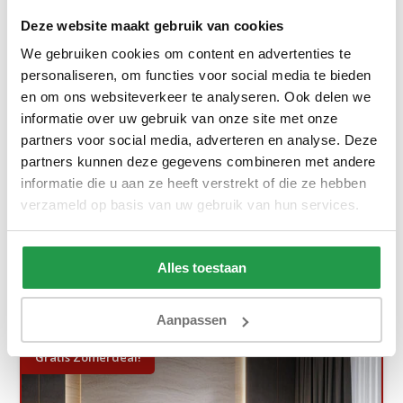
Deze website maakt gebruik van cookies
We gebruiken cookies om content en advertenties te
personaliseren, om functies voor social media te bieden
en om ons websiteverkeer te analyseren. Ook delen we
informatie over uw gebruik van onze site met onze
Opberg Boxspring - Antislip - Stel zelf ...
partners voor social media, adverteren en analyse. Deze
partners kunnen deze gegevens combineren met andere
Ca. 6 tot 8 weken
informatie die u aan ze heeft verstrekt of die ze hebben
verzameld op basis van uw gebruik van hun services.
899,-
1.599,-
Bekijken
Alles toestaan
Aanpassen
Gratis Zomerdeal!