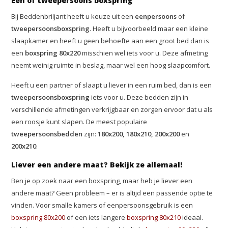
Een of tweepersoons boxspring
Bij Beddenbriljant heeft u keuze uit een
eenpersoons
of
tweepersoons
boxspring
. Heeft u bijvoorbeeld maar een kleine
slaapkamer en heeft u geen behoefte aan een groot bed dan is
een
boxspring 80x220
misschien wel iets voor u. Deze afmeting
neemt weinig ruimte in beslag, maar wel een hoog slaapcomfort.
Heeft u een partner of slaapt u liever in een ruim bed, dan is een
tweepersoons
boxspring
iets voor u. Deze bedden zijn in
verschillende afmetingen verkrijgbaar en zorgen ervoor dat u als
een roosje kunt slapen. De meest populaire
tweepersoons
bedden
zijn:
180x200, 180x210, 200x200
en
200x210
.
Liever een andere maat? Bekijk ze allemaal!
Ben je op zoek naar een boxspring, maar heb je liever een
andere maat? Geen probleem – er is altijd een passende optie te
vinden. Voor smalle kamers of eenpersoonsgebruik is een
boxspring 80x200
of een iets langere
boxspring 80x210
ideaal.