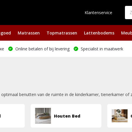
Klantenservice
ngoed
Matrassen
Topmatrassen
Lattenbodems
Meub
xe
Online betalen of bij levering
Specialist in maatwerk
t optimaal benutten van de ruimte in de kinderkamer, tienerkamer of 
d
Houten Bed