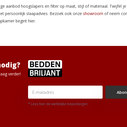
ge aanbod hoogslapers en filter op maat, stijl of materiaal. Twijfel 
et persoonlijk slaapadvies. Bezoek ook onze
showroom
of neem con
aapkamer begint hier.
nodig?
aag verder!
Abon
* Lees hier de wettelijke beperkingen