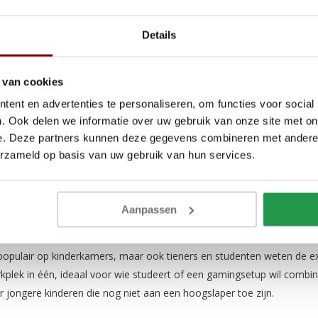
vind je een zorgvuldig samengesteld assortiment hoogslapers: stevig v
Details
weet je zeker dat je kiest voor optimaal slaapcomfort én een stijlvoll
kiezen voor een hoogslaper?
 van cookies
ent en advertenties te personaliseren, om functies voor social
 de slimste keuze wanneer elke vierkante meter telt. Door het bed op 
. Ook delen we informatie over uw gebruik van onze site met on
n inzicht inricht. Dat maakt een hoogslaper niet alleen praktisch, maa
e. Deze partners kunnen deze gegevens combineren met andere i
t.
erzameld op basis van uw gebruik van hun services.
 ons assortiment zijn gebouwd om dagelijks gebruik te doorstaan. Sta
, zorgen ervoor dat je jarenlang plezier hebt van je aankoop. En dat voo
Aanpassen
nderen én tieners: een bed dat
populair op kinderkamers, maar ook tieners en studenten weten de e
plek in één, ideaal voor wie studeert of een gamingsetup wil combi
 jongere kinderen die nog niet aan een hoogslaper toe zijn.