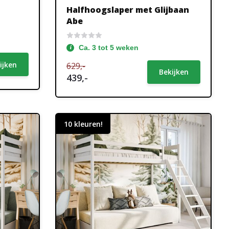
Halfhoogslaper met Glijbaan
Abe
Ca. 3 tot 5 weken
ijken
629,-
Bekijken
439,-
10 kleuren!