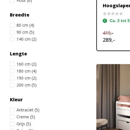
Hout
(6)
Hoogslape
Breedte
Ca. 3 tot 
80 cm
(4)
90 cm
(5)
419,-
140 cm
(2)
289,-
Lengte
160 cm
(2)
180 cm
(4)
190 cm
(2)
200 cm
(5)
Kleur
Antraciet
(5)
Creme
(5)
Grijs
(5)