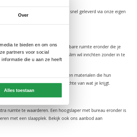
an constructie, eerlijk geprijsd en snel geleverd via onze eigen
Over
e slaapkamer.
 media te bieden en om ons
hoogte te plaatsen, creëer je bruikbare ruimte eronder die je
ze partners voor social
r ook een bewuste keuze voor wie slim wil inrichten zonder in te
nformatie die u aan ze heeft
biele frames, deugdelijke ladders en materialen die hun
r een prijs die eerlijk is ten opzichte van wat je krijgt.
Alles toestaan
 meegroeit
xtra ruimte te waarderen. Een hoogslaper met bureau eronder is
neren met een slaapplek. Bekijk ook ons aanbod aan