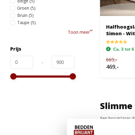
Beige
(5)
Groen
(5)
Bruin
(5)
Taupe
(5)
Halfhoogsl
Toon meer
Simon - Wit
Prijs
Ca. 3 tot 
669,-
-
469,-
Slimme 
Een hoogslaper do
simpelweg opbergr
met karakter, een