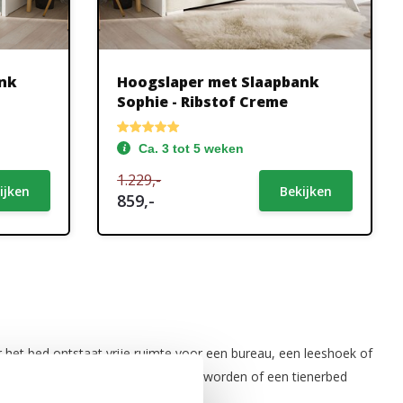
ank
Hoogslaper met Slaapbank
Sophie - Ribstof Creme
Ca. 3 tot 5 weken
1.229,-
ijken
Bekijken
859,-
het bed ontstaat vrije ruimte voor een bureau, een leeshoek of
erkamer die slimmer ingericht moet worden of een tienerbed