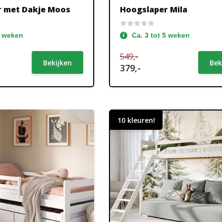
r met Dakje Moos
Hoogslaper Mila
5 weken
Ca. 3 tot 5 weken
549,-
Bekijken
Bek
379,-
10 kleuren!