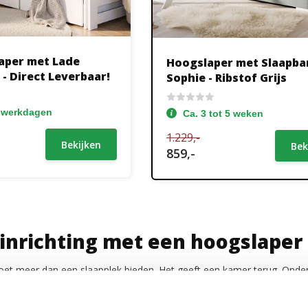
aper met Lade
Hoogslaper met Slaapb
 - Direct Leverbaar!
Sophie - Ribstof Grijs
6 werkdagen
Ca. 3 tot 5 weken
1.229,-
Bekijken
Bek
859,-
inrichting met een hoogslaper
et meer dan een slaapplek bieden. Het geeft een kamer terug. Onder 
uimte die je nergens anders kwijt kunt. Of het nu gaat om een kind
 hoogslaper past zich aan de ruimte aan in plaats van andersom.