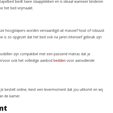
n stapelbed biedt twee slaapplekken en is ideaal wanneer kinderen
e het bed vrijmaakt.
Onze hoogslapers worden vervaardigd uit massief hout of robuust
ie is zo opgezet dat het bed ook na jaren intensief gebruik zijn
odellen zijn compatibel met een passend matras dat je
iervoor ook het volledige aanbod
bedden
voor aanvullende
 Je bestelt online, kiest een levermoment dat jou uitkomt en wij
van de kamer.
nt