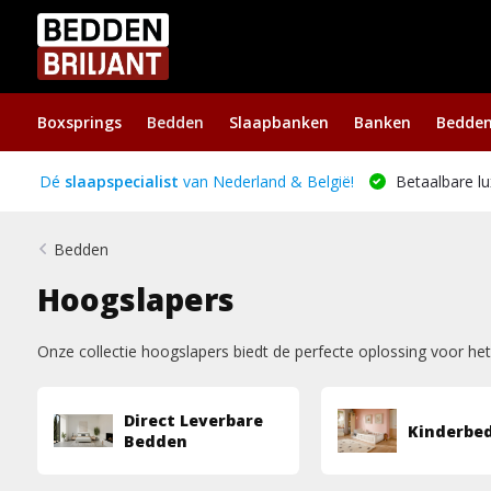
Boxsprings
Bedden
Slaapbanken
Banken
Bedde
Dé
slaapspecialist
van Nederland & België!
Betaalbare lu
Bedden
Hoogslapers
Onze collectie hoogslapers biedt de perfecte oplossing voor he
Direct Leverbare
Kinderbe
Bedden