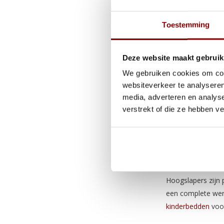
Bij
Beddenbriljant
Toestemming
bezorgdienst. Zo 
Waarom 
Deze website maakt gebruik
We gebruiken cookies om cont
Een hoogslaper is
websiteverkeer te analyseren
volledig naar eige
media, adverteren en analys
leveren op comfor
verstrekt of die ze hebben v
De hoogslapers in
kwaliteit behouden
Voor ki
Hoogslapers zijn 
een complete werk
kinderbedden
voor