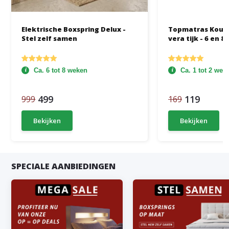
Elektrische Boxspring Delux -
Topmatras Kouds
Stel zelf samen
vera tijk - 6 en 8
Ca. 6 tot 8 weken
Ca. 1 tot 2 we
499
119
999
169
Bekijken
Bekijken
SPECIALE AANBIEDINGEN