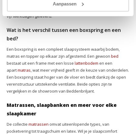
je zelf samen. Zo is er altijd een passende optie, ongeacht je
Aanpassen
budget. Producten die op voorraad liggen worden binnen één tot
vijf werkdagen geleverd.
Wat is het verschil tussen een boxspring en een
bed?
Een boxspring is een compleet slaapsysteem waarbij bodem,
matras en topper op elkaar zijn afgestemd. Een gewoon
bed
bestaat uit een frame met een losse
lattenbodem
en een
apart
matras
, wat meer vrijheid geeft in de keuze van onderdelen.
Een boxspring staat hoger van de vloer en biedt dankzij de open
verenstructuur uitstekende ventilatie. Beide opties zijn te
vergelijken in de showroom van Beddenbriljant.
Matrassen, slaapbanken en meer voor elke
slaapkamer
De collectie
matrassen
omvat uiteenlopende types, van
pocketvering tot traagschuim en latex. Wil je je slaapcomfort