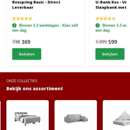
Boxspring Basic - Direct
U-Bank Kos - Uni
Leverbaar
Slaapbank met 
Binnen 1-3 werkdagen - Kies zelf
Binnen 1-3 werk
een dag
een dag
369
599
738
1.399
Bekijken
Bekijken
ONZE COLLECTIES
Bekijk ons assortiment