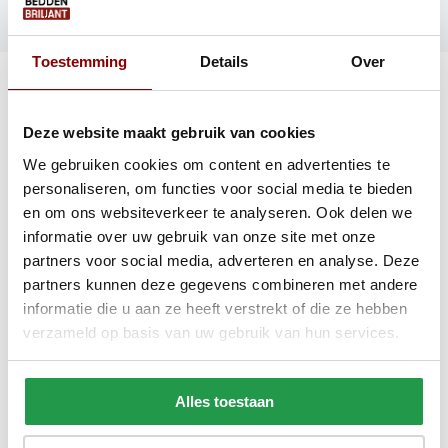
Meer lezen?
Bekijk alle posts
Toestemming
Details
Over
Beddenbriljant: jouw beddenspeciaalzaak
Een goede nachtrust begint met de juiste keuze. Bij Beddenbriljant
Deze website maakt gebruik van cookies
vind je als beddenspeciaalzaak een ruim assortiment aan
We gebruiken cookies om content en advertenties te
boxsprings, bedden, matrassen en slaapbanken voor een
personaliseren, om functies voor social media te bieden
scherpe prijs-kwaliteitverhouding. Opgericht in 2014, met een
en om ons websiteverkeer te analyseren. Ook delen we
klantbeoordeling van 8,2 en een
showroom
van 1.100 m² in Asten.
Of je nu een
boxspring
wilt kopen of een compleet nieuw bed
informatie over uw gebruik van onze site met onze
zoekt, hier vind je wat je nodig hebt.
partners voor social media, adverteren en analyse. Deze
partners kunnen deze gegevens combineren met andere
Boxspring kopen met briljante prijs-kwaliteit
informatie die u aan ze heeft verstrekt of die ze hebben
verzameld op basis van uw gebruik van hun services.
Een boxspring combineert een verende bodem, matras en
topmatras in één geheel, waardoor je direct profiteert van extra
comfort en een luxe uitstraling. De collectie is breed: van
Alles toestaan
een
boxspring met opbergruimte
tot een
elektrische boxspring
voor maximaal comfort. Stofsoort, kleur, afmeting en matras stel