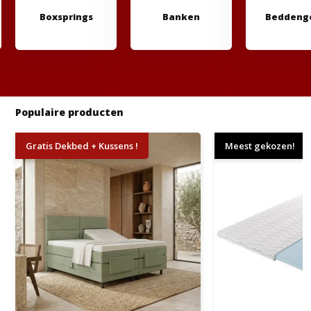
Boxsprings
Banken
Beddeng
Populaire producten
Gratis Dekbed + Kussens !
Meest gekozen!