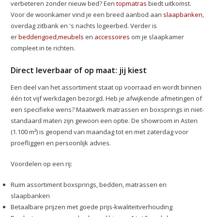
verbeteren zonder nieuw bed? Een
topmatras
biedt uitkomst.
Voor de woonkamer vind je een breed aanbod aan
slaapbanken
,
overdag zitbank en 's nachts logeerbed. Verder is
er
beddengoed
,
meubels
en
accessoires
om je slaapkamer
compleet in te richten.
Direct leverbaar of op maat: jij kiest
Een deel van het assortiment staat op voorraad en wordt binnen
één tot vijf werkdagen bezorgd. Heb je afwijkende afmetingen of
een specifieke wens? Maatwerk matrassen en boxsprings in niet-
standaard maten zijn gewoon een optie. De showroom in Asten
(1.100 m²) is geopend van maandag tot en met zaterdag voor
proefliggen en persoonlijk advies.
Voordelen op een rij:
Ruim assortiment boxsprings, bedden, matrassen en
slaapbanken
Betaalbare prijzen met goede prijs-kwaliteitverhouding