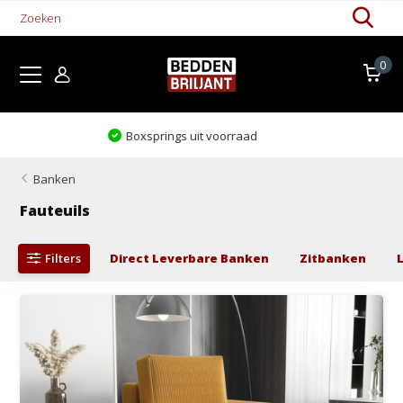
0
Levertijd 1-5 werkdagen
Banken
Fauteuils
Filters
Direct Leverbare Banken
Zitbanken