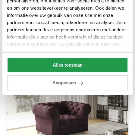
personaliseren, om functies voor social media te bieden
Fauteuil Basel
en om ons websiteverkeer te analyseren. Ook delen we
Ca. 4 tot 6 weken
informatie over uw gebruik van onze site met onze
partners voor social media, adverteren en analyse. Deze
469,-
669,-
partners kunnen deze gegevens combineren met andere
informatie die u aan ze heeft verstrekt of die ze hebben
Bekijken
verzameld op basis van uw gebruik van hun services.
Alles toestaan
Aanpassen