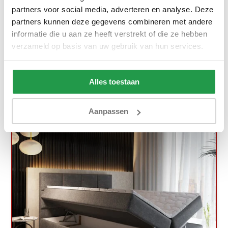
partners voor social media, adverteren en analyse. Deze
partners kunnen deze gegevens combineren met andere
Ca. 6 tot 8 weken
informatie die u aan ze heeft verstrekt of die ze hebben
1.399,-
1.999,-
verzameld op basis van uw gebruik van hun services.
Bekijken
Alles toestaan
Aanpassen
Gratis Lentedeal!