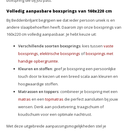
boxspring die bij jou past.
Volledig aanpasbare boxsprings van 160x220 cm
Bij Beddenbriljant begrijpen we dat ieder persoon uniek is en
andere slaapbehoeften heeft. Daarom zijn onze boxsprings van
160x220 cm volledig aanpasbaar. Je hebt keuze uit:
Verschillende soorten boxsprings
: kies tussen
vaste
boxsprings
,
elektrische boxsprings
of
boxsprings met
handige opbergruimte
.
Kleuren en stoffen
: geef je boxspring een persoonlijke
touch door te kiezen uit een breed scala aan kleuren en
hoogwaardige stoffen.
Matrassen en toppers
: combineer je boxspring met een
matras
en een
topmatras
die perfect aansluiten bij jouw
wensen. Denk aan pocketvering, traagschuim of
koudschuim voor een optimale nachtrust.
Met deze uitgebreide aanpassingsmogelijkheden stel je