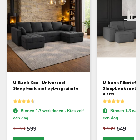
U-Bank Kos - Universeel -
U-bank Ribstof K
Slaapbank met opbergruimte
Slaapbank met o
4 zits
Binnen 1-3 werkdagen - Kies zelf
Binnen 1-3 werk
een dag
een dag
599
649
1.399
1.199