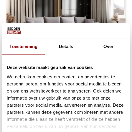
Toestemming
Details
Over
Deze website maakt gebruik van cookies
We gebruiken cookies om content en advertenties te
Slaapbank met opbergruimte Max | U-bank
personaliseren, om functies voor social media te bieden
Ca. 9 tot 13 weken
en om ons websiteverkeer te analyseren. Ook delen we
informatie over uw gebruik van onze site met onze
749,-
879,-
partners voor social media, adverteren en analyse. Deze
partners kunnen deze gegevens combineren met andere
Bekijken
informatie die u aan ze heeft verstrekt of die ze hebben
verzameld op basis van uw gebruik van hun services.