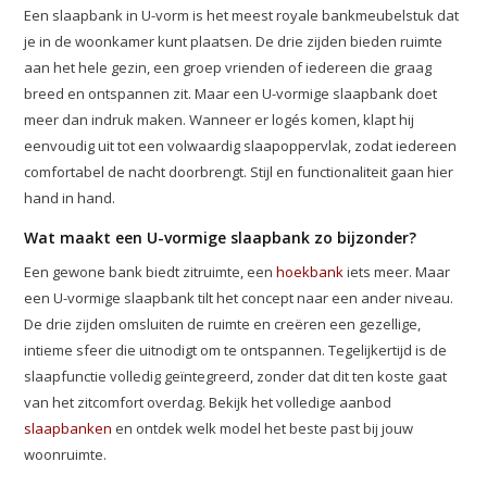
Een slaapbank in U-vorm is het meest royale bankmeubelstuk dat
je in de woonkamer kunt plaatsen. De drie zijden bieden ruimte
aan het hele gezin, een groep vrienden of iedereen die graag
breed en ontspannen zit. Maar een U-vormige slaapbank doet
meer dan indruk maken. Wanneer er logés komen, klapt hij
eenvoudig uit tot een volwaardig slaapoppervlak, zodat iedereen
comfortabel de nacht doorbrengt. Stijl en functionaliteit gaan hier
hand in hand.
Wat maakt een U-vormige slaapbank zo bijzonder?
Een gewone bank biedt zitruimte, een
hoekbank
iets meer. Maar
een U-vormige slaapbank tilt het concept naar een ander niveau.
De drie zijden omsluiten de ruimte en creëren een gezellige,
intieme sfeer die uitnodigt om te ontspannen. Tegelijkertijd is de
slaapfunctie volledig geïntegreerd, zonder dat dit ten koste gaat
van het zitcomfort overdag. Bekijk het volledige aanbod
slaapbanken
en ontdek welk model het beste past bij jouw
woonruimte.