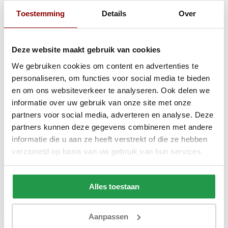
50%
– Zichtbare schade aan het product (bijv.
Toestemming
Details
Over
een defect onderdeel, diepe krassen,
ontbrekende essentiële accessoires zoals
kabels of bevestigingsmateriaal).
Deze website maakt gebruik van cookies
100% inhouding
– Ernstige schade of gebruik
We gebruiken cookies om content en advertenties te
waardoor het product niet meer als nieuw
personaliseren, om functies voor social media te bieden
verkocht kan worden (bijv. functionele
en om ons websiteverkeer te analyseren. Ook delen we
defecten, missende of zwaar beschadigde
informatie over uw gebruik van onze site met onze
hoofdonderdelen).
partners voor social media, adverteren en analyse. Deze
partners kunnen deze gegevens combineren met andere
Voorkom onnodige kosten en waardevermindering
;
informatie die u aan ze heeft verstrekt of die ze hebben
behandel het product zorgvuldig en zorg ervoor dat het
verzameld op basis van uw gebruik van hun services.
goed verpakt is bij de retour.
Stap 5: Terugbetaling
Alles toestaan
Het aankoopbedrag wordt binnen 14 werkdagen
Aanpassen
teruggestort, waarbij eventuele