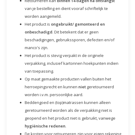
Retourneren kan
binnen 14 dagen na ontvangst
van je bestelling en dient vooraf schriftelijk te
worden aangemeld.
Het product is
ongebruikt/ gemonteerd en
onbeschadigd
. Dit betekent dat er geen
beschadigingen, gebruikssporen, defecten en/of
manco's zijn.
Het product is stevig verpakt in de originele
verpakking, inclusief kartonnen hoekpunten indien
van toepassing.
Op maat gemaakte producten vallen buiten het
herroepingsrecht en kunnen
niet
geretourneerd
worden i.v.m. persoonlijke aard.
Beddengoed en (top)matrassen kunnen alleen
geretourneerd worden als de verpakking niet is
geopend en het product niet is gebruikt, vanwege
hygiënische redenen
.
De kosten voor retourneren zijn voor eigen rekening,