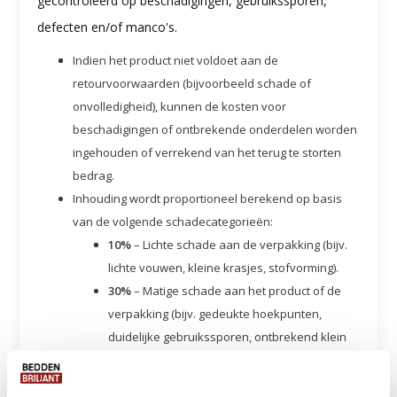
gecontroleerd op beschadigingen, gebruikssporen,
defecten en/of manco's.
Indien het product niet voldoet aan de
retourvoorwaarden (bijvoorbeeld schade of
onvolledigheid), kunnen de kosten voor
beschadigingen of ontbrekende onderdelen worden
ingehouden of verrekend van het terug te storten
bedrag.
Inhouding wordt proportioneel berekend op basis
van de volgende schadecategorieën:
10%
– Lichte schade aan de verpakking (bijv.
lichte vouwen, kleine krasjes, stofvorming).
30%
– Matige schade aan het product of de
verpakking (bijv. gedeukte hoekpunten,
duidelijke gebruikssporen, ontbrekend klein
onderdeel zoals een handleiding of
accessoire).