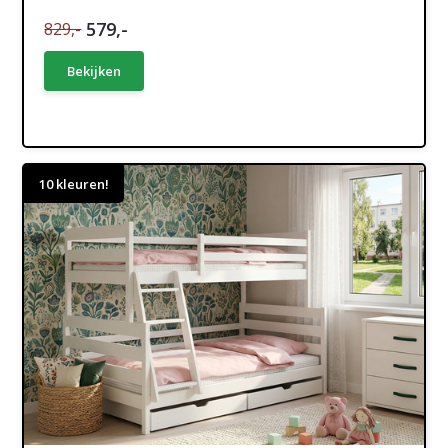
579,-
829,-
Bekijken
10 kleuren!