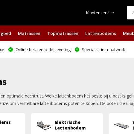
Klantenservice
ngoed
Matrassen
Topmatrassen
Lattenbodems
Meub
xe
Online betalen of bij levering
Specialist in maatwerk
ms
en optimale nachtrust. Welke lattenbodem het beste bij u past is g
 keuze om verstelbare lattenbodems poten te kopen. De poten die u bi
dems
Elektrische
Lattenbodem