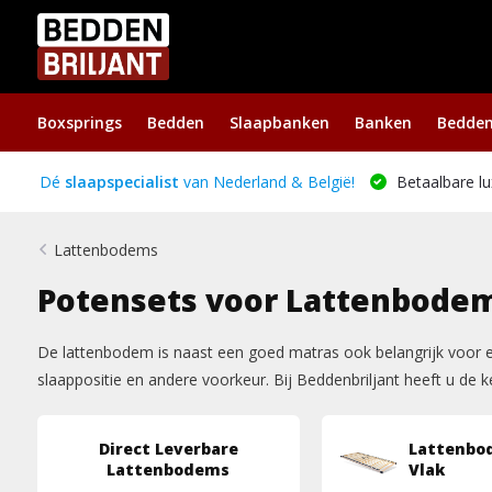
Boxsprings
Bedden
Slaapbanken
Banken
Bedde
Dé
slaapspecialist
van Nederland & België!
Betaalbare lu
Lattenbodems
Potensets voor Lattenbode
De lattenbodem is naast een goed matras ook belangrijk voor e
slaappositie en andere voorkeur. Bij Beddenbriljant heeft u de
Direct Leverbare
Lattenbo
Lattenbodems
Vlak