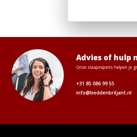
Wilt u
lattenbod
klaar om ons spe
Advies of hulp 
Onze slaapexperts helpen je gr
+31 85 086 99 55
info@beddenbriljant.nl