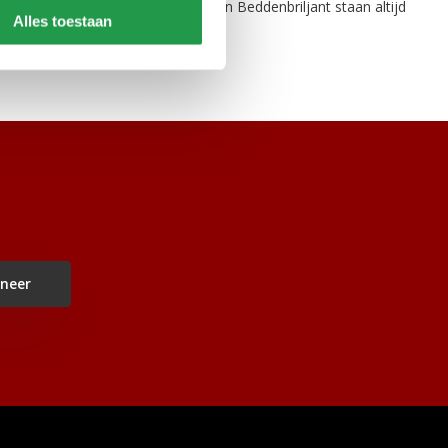
oten het beste bij u past? Wij van Beddenbriljant staan altijd
Alles toestaan
neer