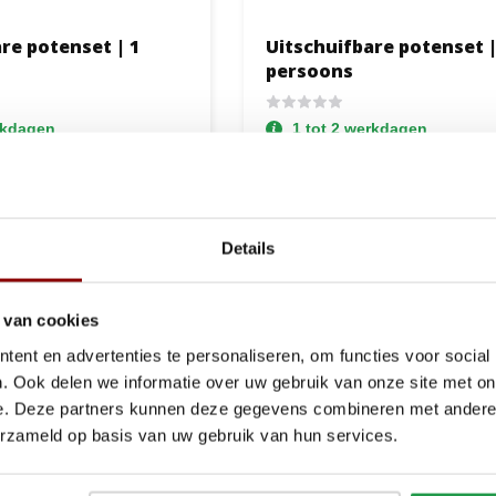
re potenset | 1
Uitschuifbare potenset |
persoons
rkdagen
1 tot 2 werkdagen
79,-
Bekijken
Bek
Details
 van cookies
s naast een goed
matras
ook belangrijk voor een optimale nachtrust.
 Iedereen heeft namelijk een andere slaappositie en andere voorkeur
ent en advertenties te personaliseren, om functies voor social
. Ook delen we informatie over uw gebruik van onze site met on
oten
te kopen.
e. Deze partners kunnen deze gegevens combineren met andere i
j Beddenbriljant kunt kopen zijn speciaal voor onder een lattenbodem.
erzameld op basis van uw gebruik van hun services.
e poten zijn voor zowel
2 persoons-
als
1 persoonsbedden
verkrijg