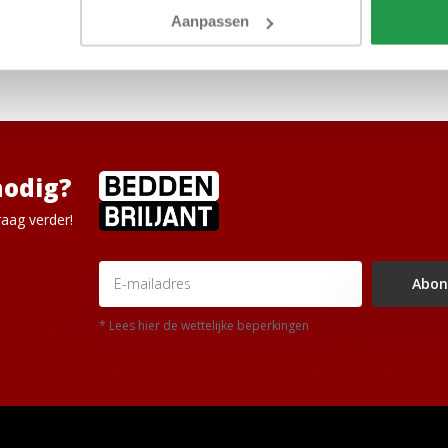
em
poten
kopen? Maar vind u het lastig om een keuze te maken welke p
Aanpassen
cialisme met u te delen en samen naar de perfecte
poten
te zoeken.
nodig?
aag verder!
Abon
* Lees hier de wettelijke beperkingen