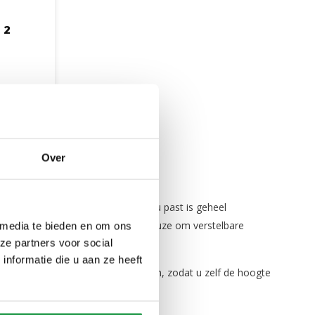
 2
ijken
Over
 Welke lattenbodem het beste bij u past is geheel
. Bij Beddenbriljant heeft u de keuze om verstelbare
 media te bieden en om ons
ze partners voor social
nformatie die u aan ze heeft
 De poten kunnen uitschuifbaar zijn, zodat u zelf de hoogte
baar.