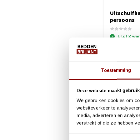
Uitschuifba
persoons
1 tot 2 we
54,95
Toestemming
Deze website maakt gebruik
De lattenbodem i
persoonsgebonden.
We gebruiken cookies om cont
websiteverkeer te analyseren
lattenbodems
p
media, adverteren en analys
De poten die u bi
verstrekt of die ze hebben v
kunt bepalen. Dez