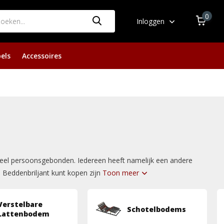
0
Inloggen
els
Accessoires
eheel persoonsgebonden. Iedereen heeft namelijk een andere
j Beddenbriljant kunt kopen zijn
Toon meer
Verstelbare
Schotelbodems
Lattenbodem