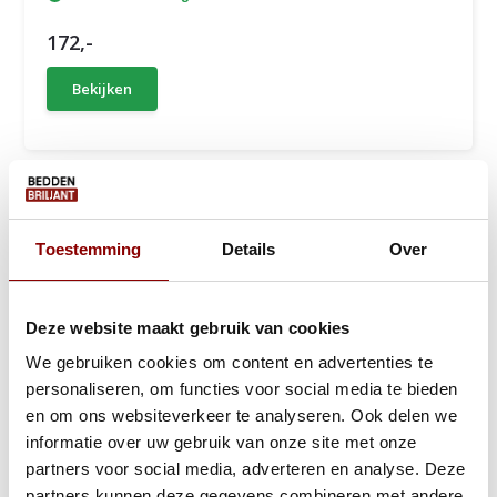
172,-
Bekijken
De lattenbodem is naast een goed
matras
ook belangrijk voor
Toestemming
Details
Over
een optimale nachtrust. Welke lattenbodem het beste bij u past is
geheel persoonsgebonden. Iedereen heeft namelijk een andere
slaappositie en andere voorkeur. Bij Beddenbriljant heeft u keuze
Deze website maakt gebruik van cookies
uit verschillende soort
lattenbodems
, waaronder ook een
verstelbare lattenbodem
.
We gebruiken cookies om content en advertenties te
personaliseren, om functies voor social media te bieden
Voor een voordelige prijs het comfort van een
elektrische
en om ons websiteverkeer te analyseren. Ook delen we
lattenbodem
? Een verstelbare lattenbodem is net als een
informatie over uw gebruik van onze site met onze
elektrische gemakkelijk te verstellen, alleen kan dit niet met een
partners voor social media, adverteren en analyse. Deze
afstandsbediening. U kunt de
lattenbodem
met de hand
partners kunnen deze gegevens combineren met andere