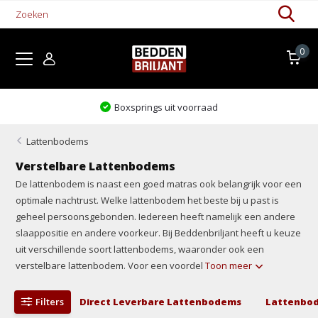
0
Levertijd 1-5 werkdagen
Lattenbodems
Verstelbare Lattenbodems
De lattenbodem is naast een goed matras ook belangrijk voor een
optimale nachtrust. Welke lattenbodem het beste bij u past is
geheel persoonsgebonden. Iedereen heeft namelijk een andere
slaappositie en andere voorkeur. Bij Beddenbriljant heeft u keuze
uit verschillende soort lattenbodems, waaronder ook een
verstelbare lattenbodem. Voor een voordel
Toon meer
Filters
Direct Leverbare Lattenbodems
Lattenbod