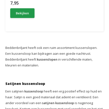
7,95
Bekijken
Beddenbriljant heeft ook een ruim assortiment kussenslopen.
Een kussensloop kan bijdragen aan een goede nachtrust.
Beddenbriljant heeft
kussenslopen
in verschillende maten,
kleuren en materialen.
Satijnen kussensloop
Een satijnen
kussensloop
heeft een erg positief effect op huid en
haar. Satijn is een goed materiaal dat ademt en ventileerd. Een
ander voordeel van een
satijnen kussensloop
is nagenoeg
kreukvrij. Kortom een kussensloop met veel voordelen en het ziet