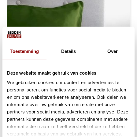
Toestemming
Details
Over
Deze website maakt gebruik van cookies
We gebruiken cookies om content en advertenties te
personaliseren, om functies voor social media te bieden
Beauty Skin Care Green glanssatijn kusse...
en om ons websiteverkeer te analyseren. Ook delen we
informatie over uw gebruik van onze site met onze
1 tot 2 werkdagen
partners voor social media, adverteren en analyse. Deze
9,95
partners kunnen deze gegevens combineren met andere
informatie die u aan ze heeft verstrekt of die ze hebben
Bekijken
verzameld op basis van uw gebruik van hun services.