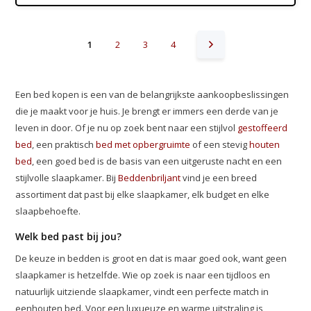
1
2
3
4
Een bed kopen is een van de belangrijkste aankoopbeslissingen
die je maakt voor je huis. Je brengt er immers een derde van je
leven in door. Of je nu op zoek bent naar een stijlvol
gestoffeerd
bed
, een praktisch
bed met opbergruimte
of een stevig
houten
bed
, een goed bed is de basis van een uitgeruste nacht en een
stijlvolle slaapkamer. Bij
Beddenbriljant
vind je een breed
assortiment dat past bij elke slaapkamer, elk budget en elke
slaapbehoefte.
Welk bed past bij jou?
De keuze in bedden is groot en dat is maar goed ook, want geen
slaapkamer is hetzelfde. Wie op zoek is naar een tijdloos en
natuurlijk uitziende slaapkamer, vindt een perfecte match in
een
houten bed
. Voor een luxueuze en warme uitstraling is