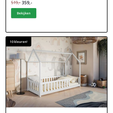
359,-
519,-
Bekijken
10 kleuren!