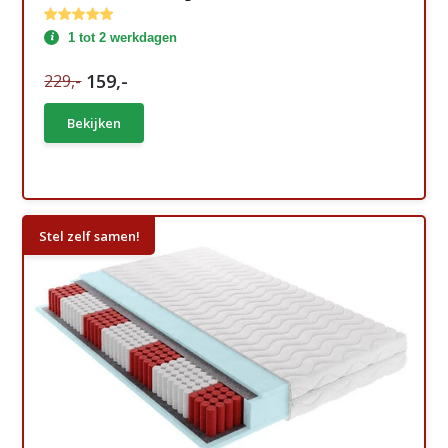
1 tot 2 werkdagen
159,-
229,-
Bekijken
Stel zelf samen!