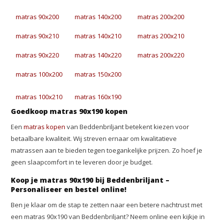
matras 90x200
matras 140x200
matras 200x200
matras 90x210
matras 140x210
matras 200x210
matras 90x220
matras 140x220
matras 200x220
matras 100x200
matras 150x200
matras 100x210
matras 160x190
Goedkoop matras 90x190 kopen
Een
matras kopen
van Beddenbriljant betekent kiezen voor
betaalbare kwaliteit. Wij streven ernaar om kwalitatieve
matrassen aan te bieden tegen toegankelijke prijzen. Zo hoef je
geen slaapcomfort in te leveren door je budget.
Koop je matras 90x190 bij Beddenbriljant –
Personaliseer en bestel online!
Ben je klaar om de stap te zetten naar een betere nachtrust met
een matras 90x190 van Beddenbriljant? Neem online een kijkje in