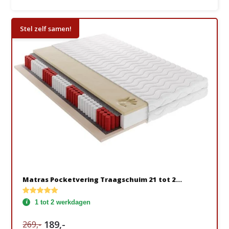
Stel zelf samen!
Matras Pocketvering Traagschuim 21 tot 2...
1 tot 2 werkdagen
189,-
269,-