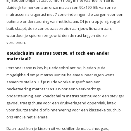
Bij Beddenbriljant staat comfort hoog in het vaandel, en dit is
duidelijk te merken aan onze matrassen 90x190. Elk van onze
matrassen is uitgerust met 7 zone-indelingen die zorgen voor een
optimale ondersteuning van het lichaam. Of je nu op je zij, rug of
buik slaapt, deze zones passen zich aan jouw lichaam aan,
waardoor je spieren en gewrichten de rust krijgen die ze
verdienen.
Koudschuim matras 90x190, of toch een ander
materiaal?
Personalisatie is key bij Beddenbriljant. Wij bieden je de
mogelijkheid om je matras 90x190 helemaal naar eigen wens
samen te stellen. Of je nu de voorkeur geeft aan een
pocketvering matras 90x190
voor een veerkrachtige
ondersteuning, een
koudschuim matras 90x190
voor een steviger
gevoel, traagschuim voor een drukverlagend oppervlak, latex
voor duurzaamheid of binnenvering voor een klassieke touch, bij
ons vind je het allemaal.
Daarnaast kun je kiezen uit verschillende matrashoogtes,