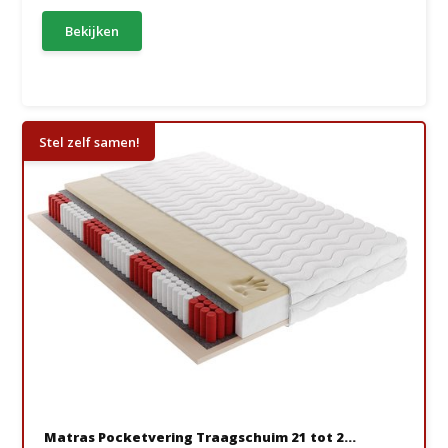
Bekijken
Stel zelf samen!
Matras Pocketvering Traagschuim 21 tot 2...