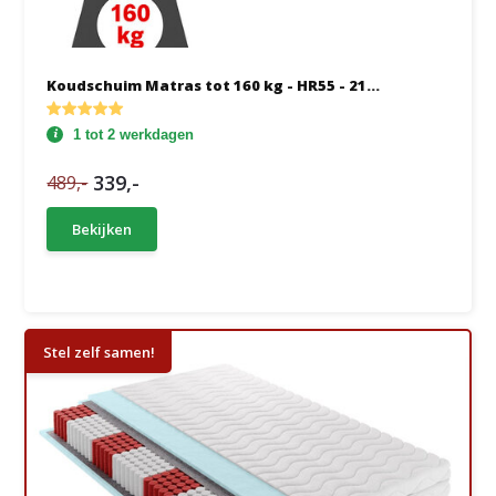
Koudschuim Matras tot 160 kg - HR55 - 21...
1 tot 2 werkdagen
339,-
489,-
Bekijken
Stel zelf samen!