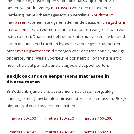
met unieke eigenschappen voor optimaal slaapcomfort. Zo
bieden we
pocketvering matrassen
voor een uitstekende
verdeling van je lichaamsgewicht en ventilatie,
koudschuim
matrassen
voor een stevige en ademende basis, en
traagschuim
matrassen
die zich vormen naar de contouren van je lichaam voor
extra comfort. Daarnaast hebben we latexmatrassen die bekend
staan om hun veerkracht en hypoallergene eigenschappen, en
binnenveringmatrassen
die zorgen voor een traditionele, stevige
ondersteuning. Welke voorkeur je ook hebt, bij ons vind je altijd
het matras dat perfect aansluit bij jouw slaapbehoeften.
Bekijk ook andere eenpersoons matrassen in
diverse maten
Bij Beddenbriljant is ons assortiment matrassen zorgvuldig
samengesteld. Jouw ideale matrasmaat zit er zeker tussen. Bekijk
hier ons volledige assortiment maten:
matras 60x200
matras 100x220
matras 160x200
matras 70x190
matras 120x190
matras 160x210