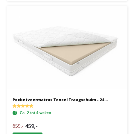
Pocketveermatras Tencel Traagschuim - 24...
Ca. 2 tot 4 weken
459,-
659,-