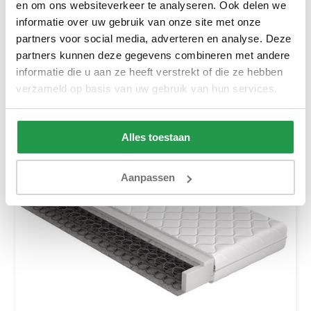
en om ons websiteverkeer te analyseren. Ook delen we
Ca. 1 tot 2 werkdagen
informatie over uw gebruik van onze site met onze
129,-
189,-
partners voor social media, adverteren en analyse. Deze
partners kunnen deze gegevens combineren met andere
Bekijken
informatie die u aan ze heeft verstrekt of die ze hebben
verzameld op basis van uw gebruik van hun services.
Alles toestaan
Aanpassen