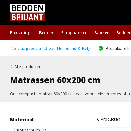
Boxsprings
Bedden
Slaapbanken
Banken
Bedde
Dé
slaapspecialist
van Nederland & België!
Betaalbare lu
Alle producten
Matrassen 60x200 cm
Ons compacte matras 60x200 is ideaal voor kleine ruimtes of als
Materiaal
6
Producten
Koudschuim
(1)