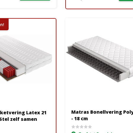
n!
Matras Bonellvering Pol
ketvering Latex 21
- 18 cm
t 25 cm - Stel zelf samen