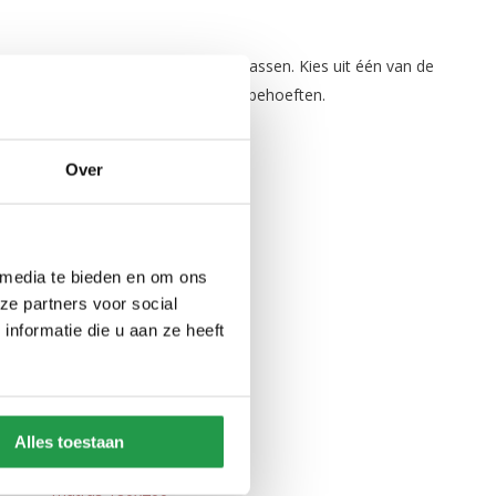
n
elemaal naar jouw voorkeuren aanpassen. Kies uit één van de
creëren dat aansluit bij jouw slaapbehoeften.
n eigen creatie.
Over
llemaal hieronder:
 media te bieden en om ons
matras 160x200
ze partners voor social
nformatie die u aan ze heeft
matras 160x210
matras 160x220
matras 180x190
Alles toestaan
matras 180x200