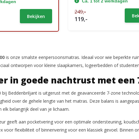
Ca. 1 tot 2 werkdagen
erkdagen
249,-
Bek
Bekijken
119,-
00
is onze smalste eenpersoonsmatras. Ideaal voor wie beperkte ruimt
eciaal ontworpen voor kleine slaapkamers, logeerbedden of studente
er in goede nachtrust met een
 bij Beddenbriljant is uitgerust met de geavanceerde 7-zone technolo
igheid over de gehele lengte van het matras. Deze balans is aangepas
elk belangrijk deel van je lichaam.
eur geeft aan pocketvering voor een optimale ondersteuning, koudsc
tex voor flexibiliteit of binnenvering voor een klassiek gevoel. Binne