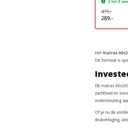
1 tot 2 w
419,-
289,-
Het
matras 60x2
Dit formaat is sp
Investe
Elk matras 60x200
zachtheid en stev
ondersteuning aan 
Of je nu de voork
drukverlaging, la