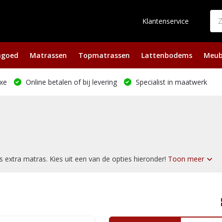
Klantenservice
ngoed
Matrassen
Topmatrassen
Lattenbodems
Meub
xe
Online betalen of bij levering
Specialist in maatwerk
 extra matras. Kies uit een van de opties hieronder!
Toon meer