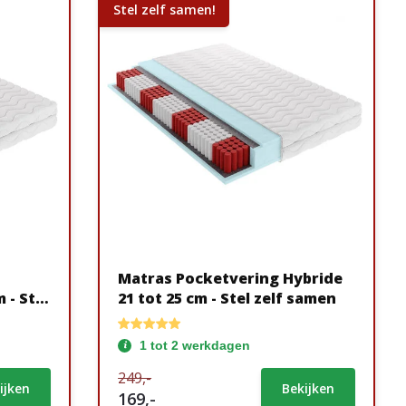
Stel zelf samen!
Matras Pocketvering Hybride
el
21 tot 25 cm - Stel zelf samen
1 tot 2 werkdagen
249,-
ijken
Bekijken
169,-