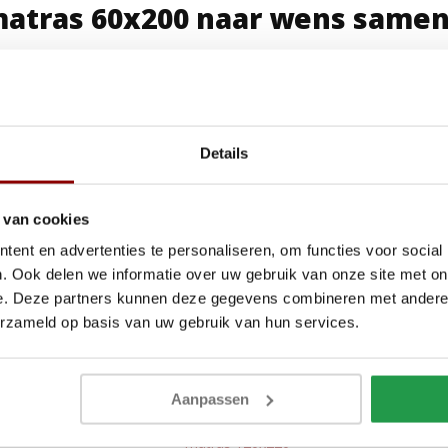
 matras 60x200 naar wens same
t geloven we in personalisatie. Daarom kun je jouw matras 60x200 h
erialen, de matrashoogte, de hardheid en een hoes om het matras te 
atras niet alleen lekker, maar voelt je nieuwe matras ook echt als ee
Details
alle maten matrassen
 optimale comfort? Onze matrassen komen in vele maten, ontdek ze a
 van cookies
ent en advertenties te personaliseren, om functies voor social
matras 100x220
. Ook delen we informatie over uw gebruik van onze site met on
e. Deze partners kunnen deze gegevens combineren met andere i
matras 120x190
erzameld op basis van uw gebruik van hun services.
matras 120x200
matras 120x210
Aanpassen
matras 120x220