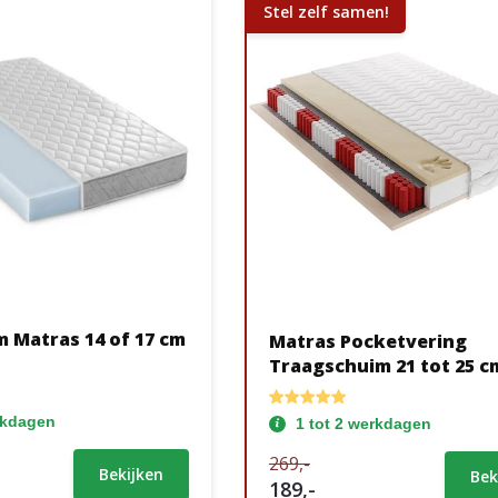
Stel zelf samen!
 Matras 14 of 17 cm
Matras Pocketvering
Traagschuim 21 tot 25 cm - St
zelf samen
rkdagen
1 tot 2 werkdagen
269,-
Bekijken
Bek
189,-