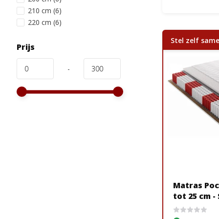
210 cm
(6)
220 cm
(6)
Stel zelf same
Prijs
-
Matras Poc
to