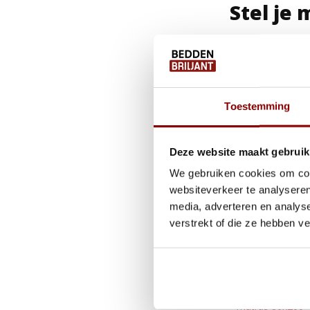
Stel je
Bij Beddenbriljan
verschillende mat
Hierdoor ligt je m
Toestemming
Bekijk 
Op zoek naar het
Deze website maakt gebruik
We gebruiken cookies om cont
matras 70x190
websiteverkeer te analyseren
media, adverteren en analys
matras 70x200
verstrekt of die ze hebben v
matras 70x210
matras 80x190
matras 80x200