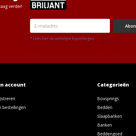
aag verder!
Abon
* Lees hier de wettelijke beperkingen
jn account
Categorieën
istreren
Boxsprings
n bestellingen
Bedden
Slaapbanken
Banken
Beddengoed