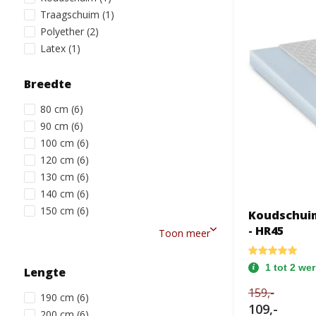
Traagschuim
(1)
Polyether
(2)
Latex
(1)
Breedte
80 cm
(6)
90 cm
(6)
100 cm
(6)
120 cm
(6)
130 cm
(6)
140 cm
(6)
150 cm
(6)
Koudschuim
- HR45
Toon meer
1 tot 2 we
Lengte
159,-
190 cm
(6)
109,-
200 cm
(6)