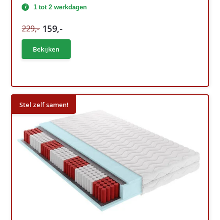
1 tot 2 werkdagen
159,-
229,-
Bekijken
Stel zelf samen!