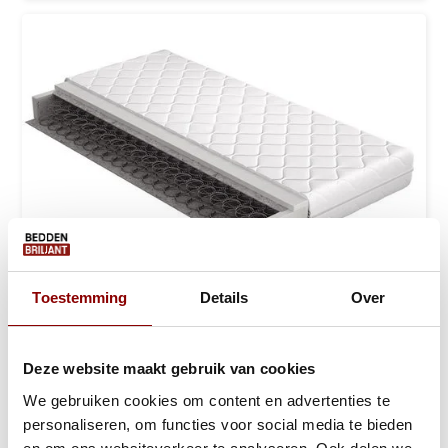
Toestemming
Details
Over
Matras Bonellvering Polyether - 18 cm
Deze website maakt gebruik van cookies
Ca. 1 tot 2 werkdagen
We gebruiken cookies om content en advertenties te
119,-
249,-
personaliseren, om functies voor social media te bieden