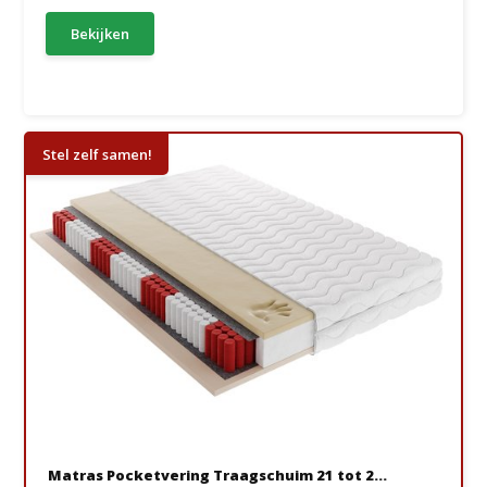
Bekijken
Stel zelf samen!
Matras Pocketvering Traagschuim 21 tot 2...