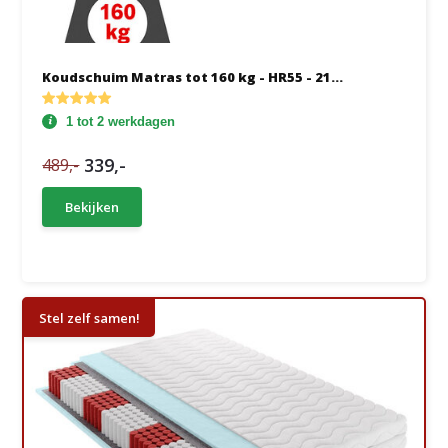
Koudschuim Matras tot 160 kg - HR55 - 21...
1 tot 2 werkdagen
339,-
489,-
Bekijken
Stel zelf samen!