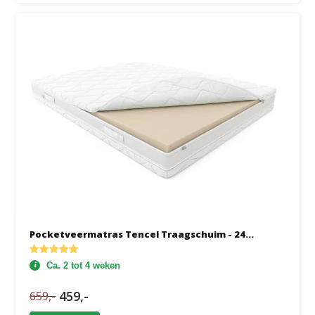
Pocketveermatras Tencel Traagschuim - 24...
Ca. 2 tot 4 weken
459,-
659,-