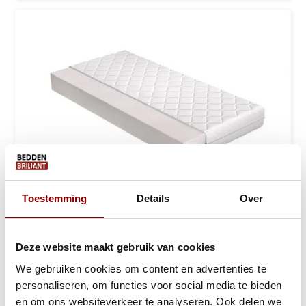
Toestemming
Details
Over
Polyether Schuimmatras 14 of 17 cm - SG3...
Deze website maakt gebruik van cookies
Ca. 1 tot 2 werkdagen
We gebruiken cookies om content en advertenties te
129,-
189,-
personaliseren, om functies voor social media te bieden
en om ons websiteverkeer te analyseren. Ook delen we