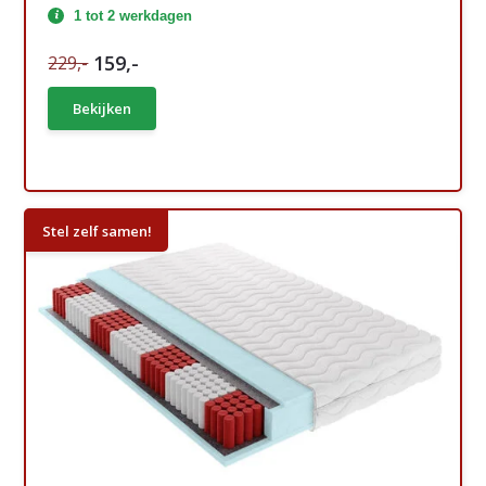
1 tot 2 werkdagen
159,-
229,-
Bekijken
Stel zelf samen!