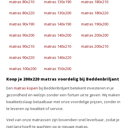
matras 80x210
matras 130x190
matras 180x210
matras 80x220
matras 130x200
matras 180x220
matras 90x190
matras 140x190
matras 190x200
matras 90x200
matras 140x200
matras 200x200
matras 90x210
matras 140x210
matras 200x210
matras 90x220
matras 140x220
matras 100x200
matras 150x200
Koop je 200x220 matras voordelig bij Beddenbriljant
Een
matras kopen
bij Beddenbriljant betekent investeren in je
gezondheid en welzijn zonder een fortuin uit te geven. Wij maken
kwaliteitsslaap betaalbaar met onze voordelige prijzen, zonder in
te leveren op kwaliteit of service.
Veel van onze matrassen zijn bovendien snel leverbaar, zodat je
niet lang hoeft te wachten op je nieuwe matras.