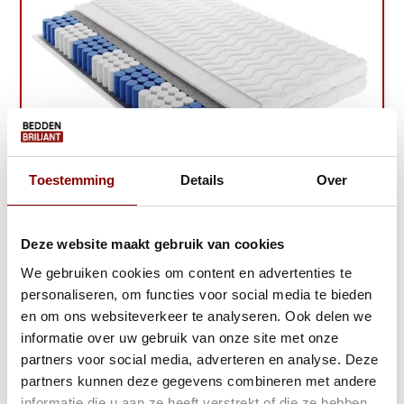
Toestemming
Details
Over
Matras Pocketvering Polyether 21 tot 25 ...
Deze website maakt gebruik van cookies
We gebruiken cookies om content en advertenties te
1 tot 2 werkdagen
personaliseren, om functies voor social media te bieden
129,-
189,-
en om ons websiteverkeer te analyseren. Ook delen we
informatie over uw gebruik van onze site met onze
Bekijken
partners voor social media, adverteren en analyse. Deze
partners kunnen deze gegevens combineren met andere
informatie die u aan ze heeft verstrekt of die ze hebben