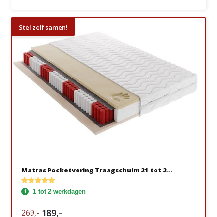
Stel zelf samen!
Matras Pocketvering Traagschuim 21 tot 2...
1 tot 2 werkdagen
189,-
269,-