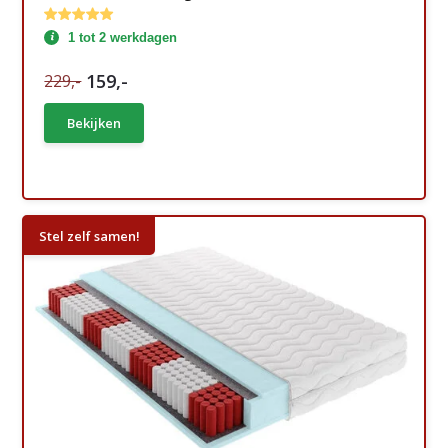
1 tot 2 werkdagen
159,-
229,-
Bekijken
Stel zelf samen!