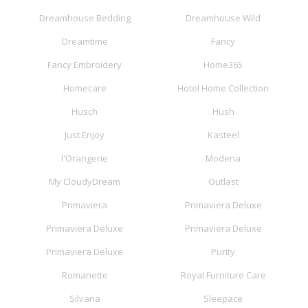
Dreamhouse Bedding
Dreamhouse Wild
Dreamtime
Fancy
Fancy Embroidery
Home365
Homecare
Hotel Home Collection
Husch
Hush
Just Enjoy
Kasteel
l'Orangerie
Modena
My CloudyDream
Outlast
Primaviera
Primaviera Deluxe
Primaviera Deluxe
Primaviera Deluxe
Primaviera Deluxe
Purity
Romanette
Royal Furniture Care
Silvana
Sleepace