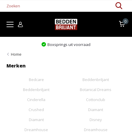
0
Boxsprings uit voorraad
Home
Merken
Bedcare
Beddenbriljant
Beddenbriljant
Botanical Dreams
Cinderella
Cottonclub
Crushed
Diamant
Diamant
Disney
Dreamhouse
Dreamhouse