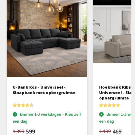
U-Bank Kos - Universeel -
Hoekbank Ribstof
Slaapbank met opbergruimte
Universeel - Sl
opbergruimte
Binnen 1-3 werkdagen - Kies zelf
Binnen 1-3 werk
een dag
een dag
599
469
1.399
1.199