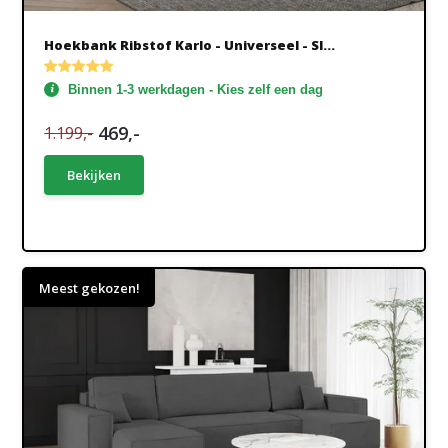
Hoekbank Ribstof Karlo - Universeel - Sl...
Binnen 1-3 werkdagen - Kies zelf een dag
469,-
1.199,-
Bekijken
Meest gekozen!