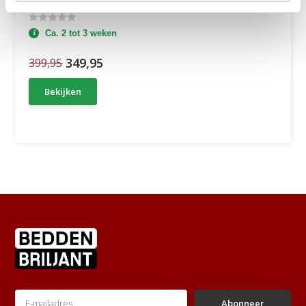
All in House Service - 5 jaar Garantie |...
Ca. 2 tot 3 weken
349,95
399,95
Bekijken
Abonneer