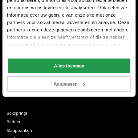
personaliseren, om functies voor social media te bieden
Garantie
en om ons websiteverkeer te analyseren. Ook delen we
Algemene voorwaarden
informatie over uw gebruik van onze site met onze
Contact
partners voor social media, adverteren en analyse. Deze
Sitemap
partners kunnen deze gegevens combineren met andere
Showroom
informatie die u aan ze heeft verstrekt of die ze hebben
verzameld op basis van uw gebruik van hun services.
Vacatures
Mijn account
Alles toestaan
Registreren
Mijn bestellingen
Aanpassen
Categorieën
Boxsprings
Bedden
Slaapbanken