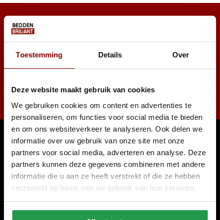
Toestemming
Details
Over
Abonneer
Deze website maakt gebruik van cookies
* Lees hier de wettelijke beperkingen
We gebruiken cookies om content en advertenties te
personaliseren, om functies voor social media te bieden
en om ons websiteverkeer te analyseren. Ook delen we
Klantenservice
informatie over uw gebruik van onze site met onze
partners voor social media, adverteren en analyse. Deze
partners kunnen deze gegevens combineren met andere
Blog
informatie die u aan ze heeft verstrekt of die ze hebben
Levertijden
verzameld op basis van uw gebruik van hun services.
Bezorging
Retourneren