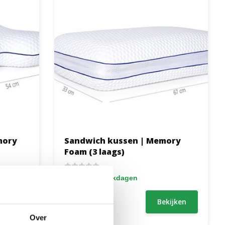
mory
Sandwich kussen | Memory
Foam (3 laags)
1 tot 2 werkdagen
119,95
ijken
Bekijken
99,95
Over