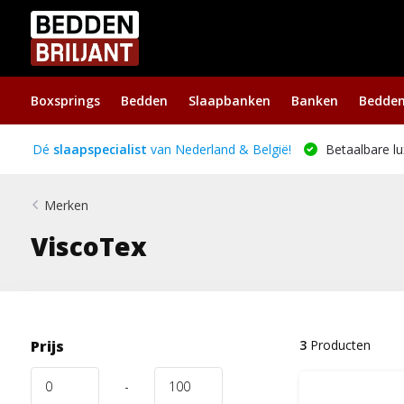
Boxsprings
Bedden
Slaapbanken
Banken
Bedde
Dé
slaapspecialist
van Nederland & België!
Betaalbare lu
Merken
ViscoTex
Prijs
3
Producten
-