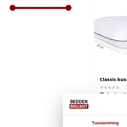
Classic ku
Ca. 2 tot 
99,95
69,95
Toestemming