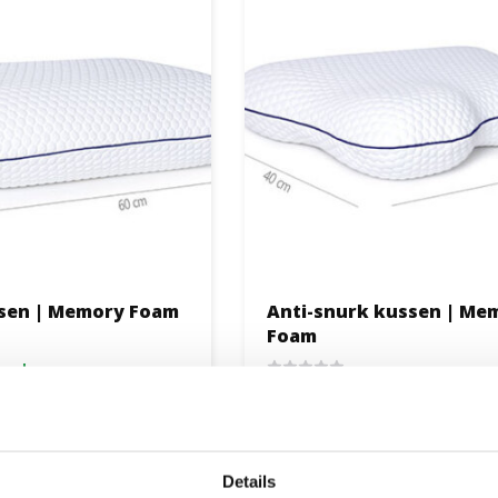
ssen | Memory Foam
Anti-snurk kussen | Me
Foam
3 weken
1 tot 2 werkdagen
Bekijken
109,95
Bek
89,95
Details