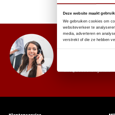
Deze website maakt gebruik
We gebruiken cookies om cont
websiteverkeer te analyseren
media, adverteren en analys
Advies of hulp 
verstrekt of die ze hebben v
Onze slaapexperts helpen je gr
+31 85 086 99 55
info@beddenbriljant.nl