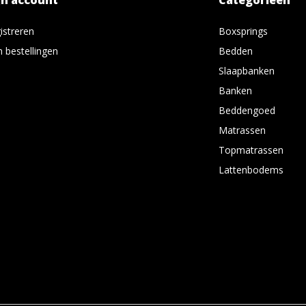
jn account
Categorieën
istreren
Boxsprings
n bestellingen
Bedden
Slaapbanken
Banken
Beddengoed
Matrassen
Topmatrassen
Lattenbodems