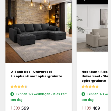
U-Bank Kos - Universeel -
Hoekbank Ribstof
Slaapbank met opbergruimte
Universeel - Sl
opbergruimte
Binnen 1-3 werkdagen - Kies zelf
Binnen 1-3 werk
een dag
een dag
599
469
1.399
1.199