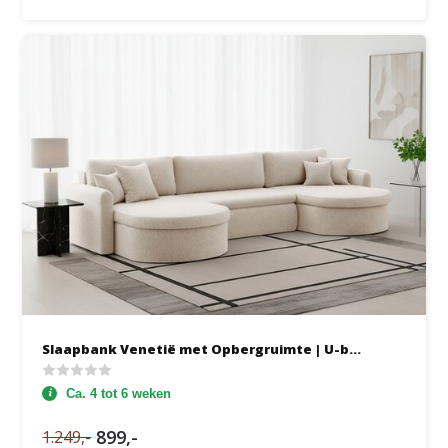
Slaapbank Venetië met Opbergruimte | U-b...
Ca. 4 tot 6 weken
899,-
1.249,-