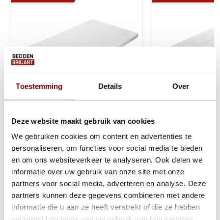
Toestemming
Details
Over
Deze website maakt gebruik van cookies
We gebruiken cookies om content en advertenties te
Combi Topmatras Koud +
Topmatras Hybri
Traagschuim 8 en 10 cm - Stel
10 cm - Stel zel
personaliseren, om functies voor social media te bieden
zelf samen
en om ons websiteverkeer te analyseren. Ook delen we
informatie over uw gebruik van onze site met onze
1 tot 2 werkdagen
1 tot 2 werkda
partners voor social media, adverteren en analyse. Deze
partners kunnen deze gegevens combineren met andere
169
89,95
249
informatie die u aan ze heeft verstrekt of die ze hebben
verzameld op basis van uw gebruik van hun services.