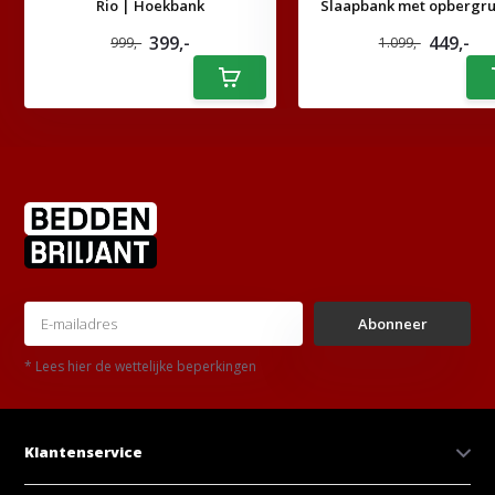
Rio | Hoekbank
Slaapbank met opbergr
399,-
449,-
999,-
1.099,-
Abonneer
* Lees hier de wettelijke beperkingen
Klantenservice