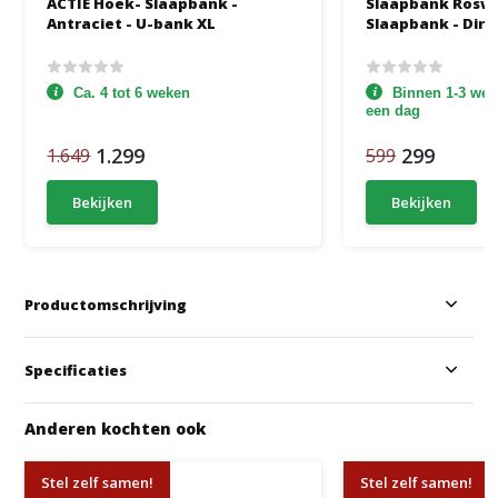
ACTIE Hoek- Slaapbank -
Slaapbank Roswel
Antraciet - U-bank XL
Slaapbank - Dire
Ca. 4 tot 6 weken
Binnen 1-3 werk
een dag
1.299
299
1.649
599
Bekijken
Bekijken
Productomschrijving
Specificaties
Anderen kochten ook
Stel zelf samen!
Stel zelf samen!