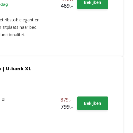
Bekijken
 dag
469,-
t ribstof: elegant en
zitplaats naar bed.
unctionaliteit
 | U-bank XL
879,-
k XL
Bekijken
799,-