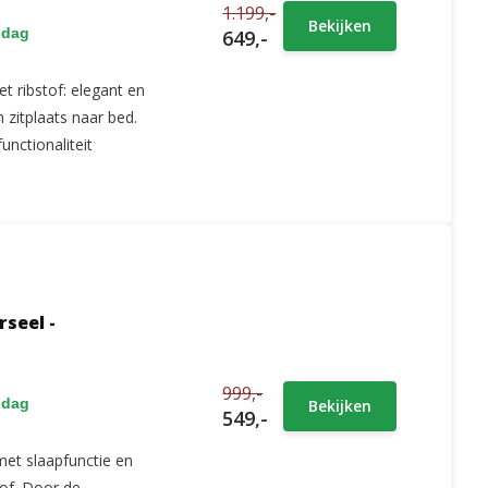
1.199,-
Bekijken
 dag
649,-
t ribstof: elegant en
zitplaats naar bed.
unctionaliteit
seel -
999,-
 dag
Bekijken
549,-
et slaapfunctie en
of. Door de