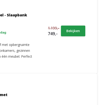
el - Slaapbank
1.199,-
Bekijken
 dag
749,-
of met opbergruimte
oonkamers, gezinnen
 in één meubel. Perfect
 met