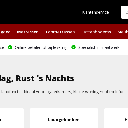
Klantenservice
ngoed
Matrassen
Topmatrassen
Lattenbodems
Meub
xe
Online betalen of bij levering
Specialist in maatwerk
g, Rust 's Nachts
 slaapfunctie. Ideaal voor logeerkamers, kleine woningen of multifu
n
Loungebanken
H