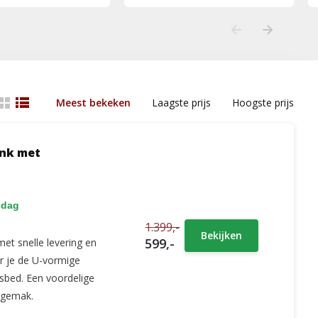
Meest bekeken
Laagste prijs
Hoogste prijs
ank met
 dag
1.399,-
Bekijken
599,-
et snelle levering en
r je de U-vormige
sbed. Een voordelige
pgemak.