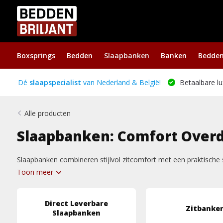
Boxsprings
Bedden
Slaapbanken
Banken
Bedde
Dé
slaapspecialist
van Nederland & België!
Betaalbare lu
Alle producten
Slaapbanken: Comfort Overda
Slaapbanken combineren stijlvol zitcomfort met een praktische
Toon meer
Direct Leverbare
Zitbanke
Slaapbanken