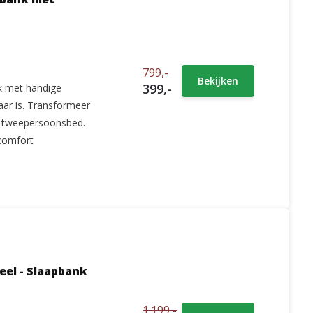
799,-
Bekijken
399,-
k met handige
aar is. Transformeer
g tweepersoonsbed.
pcomfort
eel - Slaapbank
1.199,-