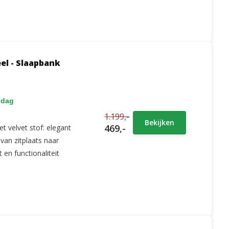
el - Slaapbank
 dag
1.199,-
Bekijken
469,-
t velvet stof: elegant
van zitplaats naar
 en functionaliteit