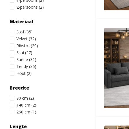
1-persoons
(2)
2-persoons
(2)
Materiaal
Stof
(35)
Velvet
(32)
Ribstof
(29)
Skai
(27)
Suède
(31)
Teddy
(36)
Hout
(2)
Breedte
90 cm
(2)
140 cm
(2)
260 cm
(1)
Lengte