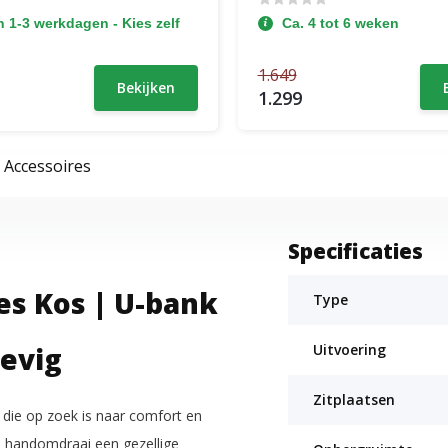
 1-3 werkdagen - Kies zelf
Ca. 4 tot 6 weken
1.649
Bekijken
1.299
Accessoires
Specificaties
s Kos | U-bank
Type
tevig
Uitvoering
Zitplaatsen
 die op zoek is naar comfort en
en handomdraai een gezellige