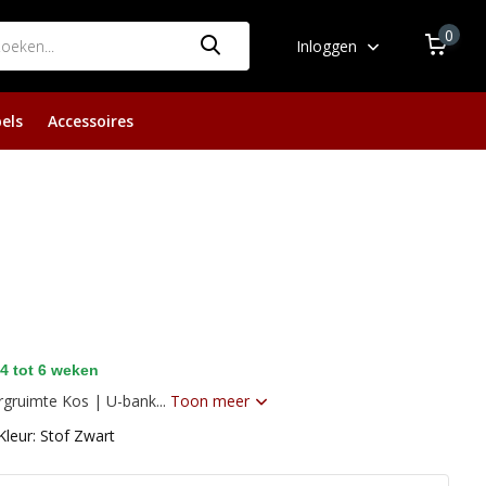
0
Inloggen
els
Accessoires
4 tot 6 weken
gruimte Kos | U-bank...
Toon meer
Kleur: Stof Zwart