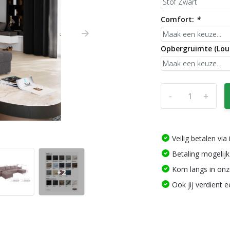
Comfort:
*
Opbergruimte (Lou
-
+
Veilig betalen vi
Betaling mogelijk
Kom langs in on
+2
Ook jij verdient 