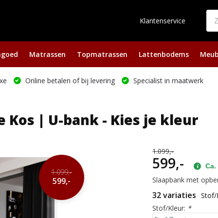
Klantenservice
ngoed
Matrassen
Topmatrassen
Lattenbodems
Meub
xe
Online betalen of bij levering
Specialist in maatwerk
Kos | U-bank - Kies je kleur
1.099,-
599,-
Ca. 
1.099,-
Slaapbank met opber
599,-
32 variaties
Stof/
Stof/Kleur:
*