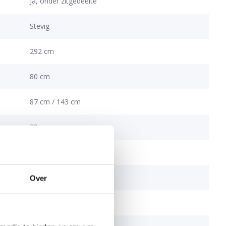
Ja, onder zitgedeelte
Stevig
292 cm
80 cm
87 cm / 143 cm
38 cm
136 cm
53 cm met kussen
Over
67 cm