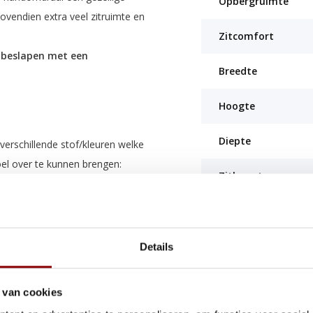
Opbergruimte
vendien extra veel zitruimte en
Zitcomfort
e beslapen met een
Breedte
Hoogte
Diepte
verschillende stof/kleuren welke
el over te kunnen brengen:
Zithoogte
Breedte zitting
Diepte zitting
Details
ende
stoffen/kleuren
.
Breedte lounge
llen
 van cookies