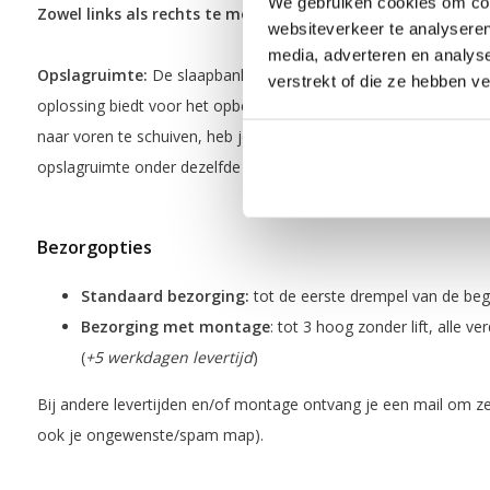
We gebruiken cookies om cont
Zowel links als rechts te monteren! (Universeel)
websiteverkeer te analyseren
media, adverteren en analys
Opslagruimte:
De slaapbank heeft opslagruimte onder het zitg
verstrekt of die ze hebben v
oplossing biedt voor het opbergen van beddengoed of kussens.
naar voren te schuiven, heb je gemakkelijke toegang tot de opb
opslagruimte onder dezelfde formaat bank? Kijk dan hier:
"Slaa
Bezorgopties
Standaard bezorging:
tot de eerste drempel van de be
Bezorging met montage
: tot 3 hoog zonder lift, alle ve
(
+5 werkdagen levertijd
)
Bij andere levertijden en/of montage ontvang je een mail om ze
ook je ongewenste/spam map).