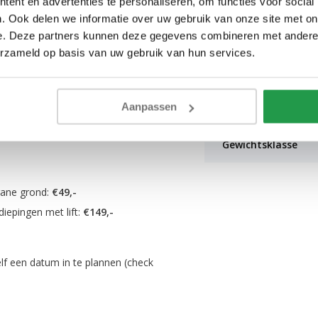
ent en advertenties te personaliseren, om functies voor social
Diepte lounge
. Ook delen we informatie over uw gebruik van onze site met on
e. Deze partners kunnen deze gegevens combineren met andere i
Breedte armleunin
edeelte, wat een handige
erzameld op basis van uw gebruik van hun services.
 Door simpelweg het zitgedeelte
Hoogte armleunin
ergruimte. Wil je nog meer
Aanpassen
pbank Kos U-Bank"
Slaapoppervlak
Gewichtsklasse
gane grond:
€49,-
rdiepingen met lift:
€149,-
lf een datum in te plannen (check