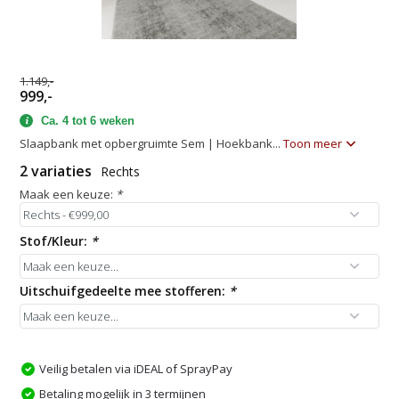
1.149,-
999,-
Ca. 4 tot 6 weken
Slaapbank met opbergruimte Sem | Hoekbank...
Toon meer
2 variaties
Rechts
Maak een keuze:
*
Stof/Kleur:
*
Uitschuifgedeelte mee stofferen:
*
Veilig betalen via iDEAL of SprayPay
Betaling mogelijk in 3 termijnen