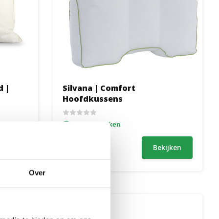
d |
Silvana | Comfort
Hoofdkussens
Ca. 1-2 weken
79,95
ijken
Bekijken
Over