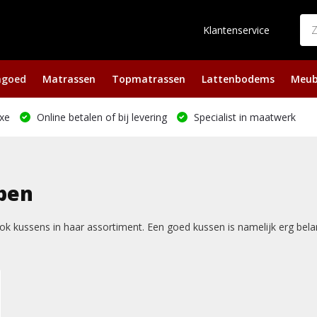
Klantenservice
ngoed
Matrassen
Topmatrassen
Lattenbodems
Meub
xe
Online betalen of bij levering
Specialist in maatwerk
pen
k kussens in haar assortiment. Een goed kussen is namelijk erg bela