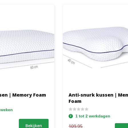
ssen | Memory Foam
Anti-snurk kussen | Me
Foam
3 weken
1 tot 2 werkdagen
Bekijken
109,95