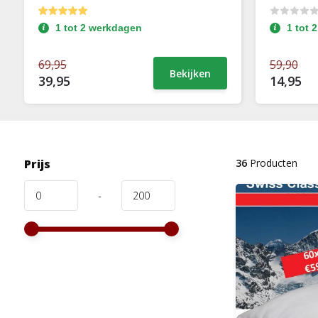
1 tot 2 werkdagen
1 tot 
69,95
59,90
Bekijken
39,95
14,95
Prijs
36
Producten
-