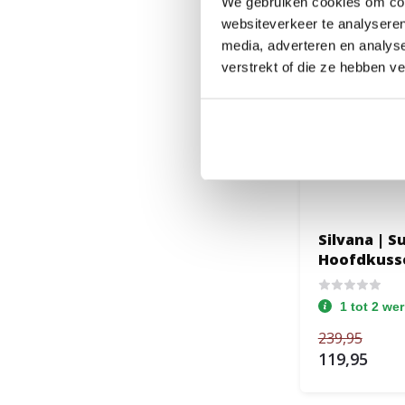
We gebruiken cookies om cont
websiteverkeer te analyseren
media, adverteren en analys
verstrekt of die ze hebben v
Silvana | S
Hoofdkuss
1 tot 2 we
239,95
119,95