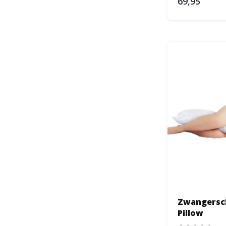
69,95
Zwangersc
Pillow