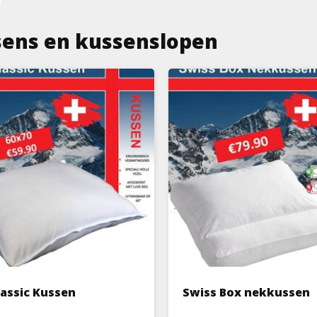
sens en kussenslopen
lassic Kussen
Swiss Box nekkussen