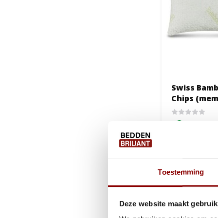
Swiss Bambo
Chips (mem
Binnen 1-
39,99
17,95
Toestemming
Deze website maakt gebruik