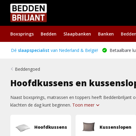
Boxsprings
Bedden
Slaapbanken
Banken
Bedde
Dé
slaapspecialist
van Nederland & België!
Betaalbare lu
Beddengoed
Hoofdkussens en kussenslo
Naast boxsprings, matrassen en toppers heeft Beddenbriljant oo
klachten de dag kunt beginnen.
Toon meer
Hoofdkussens
Kussenslopen