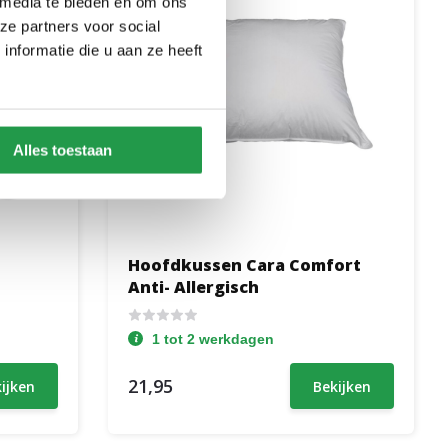
 media te bieden en om ons
ze partners voor social
nformatie die u aan ze heeft
Alles toestaan
Hoofdkussen Cara Comfort
Anti- Allergisch
1 tot 2 werkdagen
21,95
ijken
Bekijken