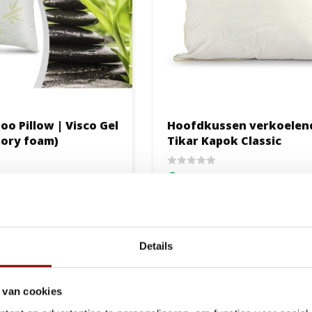
o Pillow | Visco Gel
Hoofdkussen verkoelen
ory foam)
Tikar Kapok Classic
3 werkdagen - Kies zelf
1 tot 2 werkdagen
een dag
29,95
Bek
Bekijken
Details
 van cookies