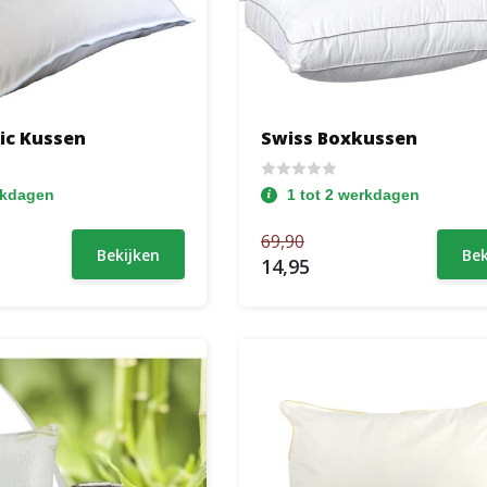
ic Kussen
Swiss Boxkussen
rkdagen
1 tot 2 werkdagen
69,90
Bekijken
Bek
14,95