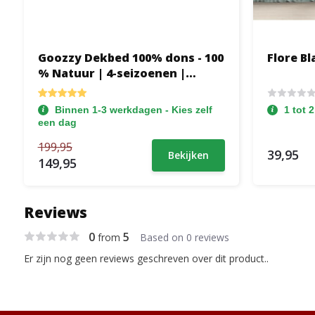
Goozzy Dekbed 100% dons - 100
Flore B
% Natuur | 4-seizoenen |
Dubbel Dekbed
Binnen 1-3 werkdagen - Kies zelf
1 tot 
een dag
199,95
39,95
Bekijken
149,95
Reviews
0
5
from
Based on 0 reviews
Er zijn nog geen reviews geschreven over dit product..