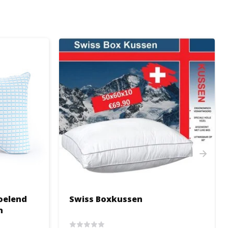
koelend
Swiss Boxkussen
n