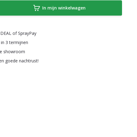
In mijn winkelwagen
a iDEAL of SprayPay
 in 3 termijnen
ze showroom
een goede nachtrust!