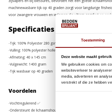
zijslapers en bij blessures, bevordert het een goede lichaamsho
machinewasbare tijk op 40 graden zorgt voor langdurige frishei
voor zwangere vrouwen en iedereen die ultiem comfort en onde
Specificaties
Toestemming
-Tijk: 100% Polyester 280 gsm blue cell verkoelende tijk
-Vulling: 100% polyester holle vezel, vulling blijft goed op zijn pla
Deze website maakt gebruik
-Afmeting: 40 x 145 cm
-Vulgewicht: 1400 gram
We gebruiken cookies om cont
websiteverkeer te analyseren
-Tijk wasbaar op 40 graden
media, adverteren en analys
verstrekt of die ze hebben v
Voordelen
-Vochtregulerend
✅
-Ondersteunt de lichaamshouding
✅