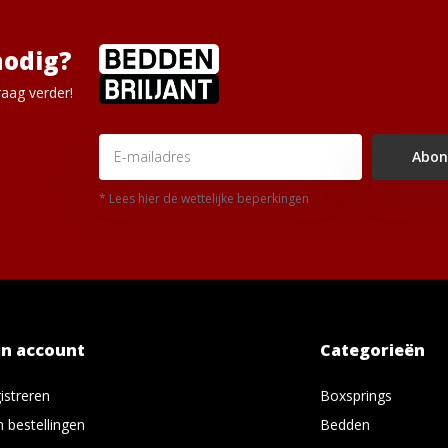
nodig?
aag verder!
Abon
* Lees hier de wettelijke beperkingen
jn account
Categorieën
istreren
Boxsprings
n bestellingen
Bedden