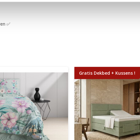
ren
✅
Gratis Dekbed + Kussens !