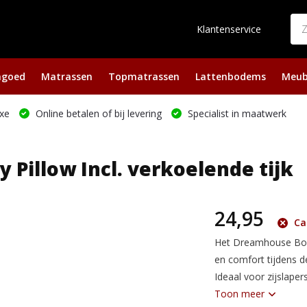
Klantenservice
ngoed
Matrassen
Topmatrassen
Lattenbodems
Meub
xe
Online betalen of bij levering
Specialist in maatwerk
Pillow Incl. verkoelende tijk
24,95
Ca.
Het Dreamhouse Bod
en comfort tijdens d
Ideaal voor zijslaper
Toon meer