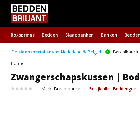
Boxsprings
Bedden
Slaapbanken
Banken
Bedde
Dé
slaapspecialist
van Nederland & België!
Betaalbare lu
Home
Zwangerschapskussen | Body 
Merk:
Dreamhouse
Bekijk alles Beddengoed