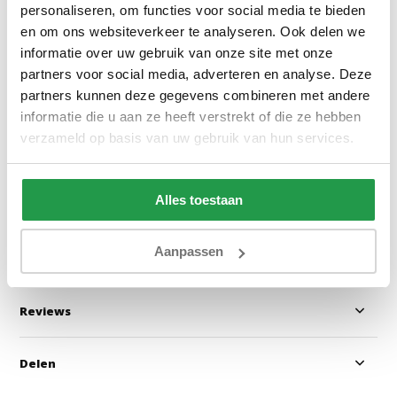
personaliseren, om functies voor social media te bieden
en om ons websiteverkeer te analyseren. Ook delen we
informatie over uw gebruik van onze site met onze
Jersey Topper Hoeslaken
Dubbel Jersey M
partners voor social media, adverteren en analyse. Deze
Topper Taupe
Hoeslaken Rood 
partners kunnen deze gegevens combineren met andere
informatie die u aan ze heeft verstrekt of die ze hebben
verzameld op basis van uw gebruik van hun services.
1 tot 2 werkdagen
1 tot 2 werkda
20,95
23,95
Alles toestaan
Bekijken
Bekijken
Aanpassen
Reviews
Delen