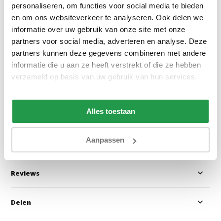
personaliseren, om functies voor social media te bieden
en om ons websiteverkeer te analyseren. Ook delen we
informatie over uw gebruik van onze site met onze
Jersey Topper Hoeslaken
Dubbel Jersey M
partners voor social media, adverteren en analyse. Deze
Topper Taupe
Hoeslaken Rood 
partners kunnen deze gegevens combineren met andere
informatie die u aan ze heeft verstrekt of die ze hebben
verzameld op basis van uw gebruik van hun services.
1 tot 2 werkdagen
1 tot 2 werkda
20,95
23,95
Alles toestaan
Bekijken
Bekijken
Aanpassen
Reviews
Delen