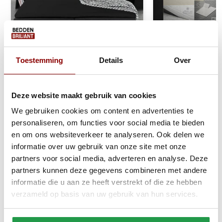
Toestemming
Details
Over
Jersey Splittopper Hoeslaken
Katoen Splittop
Zwart
Creme
Deze website maakt gebruik van cookies
We gebruiken cookies om content en advertenties te
personaliseren, om functies voor social media te bieden
1 tot 2 werkdagen
1 tot 2 werkda
en om ons websiteverkeer te analyseren. Ook delen we
informatie over uw gebruik van onze site met onze
22,95
34,95
partners voor social media, adverteren en analyse. Deze
partners kunnen deze gegevens combineren met andere
Bekijken
Bekijken
informatie die u aan ze heeft verstrekt of die ze hebben
verzameld op basis van uw gebruik van hun services.
Reviews