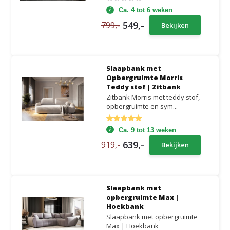
Ca. 4 tot 6 weken
549,-
799,-
Bekijken
Slaapbank met
Opbergruimte Morris
Teddy stof | Zitbank
Zitbank Morris met teddy stof,
opbergruimte en sym...
Ca. 9 tot 13 weken
639,-
919,-
Bekijken
Slaapbank met
opbergruimte Max |
Hoekbank
Slaapbank met opbergruimte
Max | Hoekbank