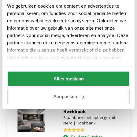
449,-
649,-
Bekijken
We gebruiken cookies om content en advertenties te
personaliseren, om functies voor social media te bieden
en om ons websiteverkeer te analyseren. Ook delen we
informatie over uw gebruik van onze site met onze
Slaapbank met
opbergruimte Rio |
partners voor social media, adverteren en analyse. Deze
Hoekbank
partners kunnen deze gegevens combineren met andere
Slaapbank met opbergruimte
informatie die u aan ze heeft verstrekt of die ze hebben
Rio | Hoekbank
verzameld op basis van uw gebruik van hun services.
Ca. 4 tot 6 weken
399,-
999,-
Bekijken
Alles toestaan
Aanpassen
Slaapbank met
opbergruimte Nero |
Hoekbank
Slaapbank met opbergruimte
Nero | Hoekbank