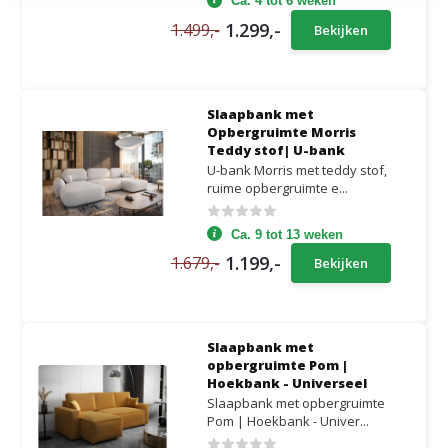
Ca. 4 tot 6 weken
1.299,-
1.499,-
Bekijken
Slaapbank met
Opbergruimte Morris
Teddy stof| U-bank
U-bank Morris met teddy stof,
ruime opbergruimte e...
Ca. 9 tot 13 weken
1.199,-
1.679,-
Bekijken
Slaapbank met
opbergruimte Pom |
Hoekbank - Universeel
Slaapbank met opbergruimte
Pom | Hoekbank - Univer...