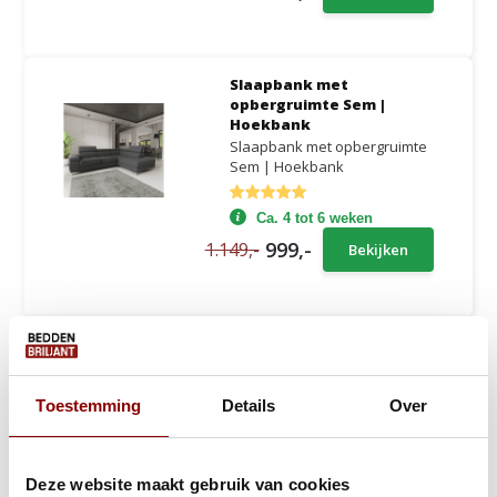
Slaapbank met
opbergruimte Sem |
Hoekbank
Slaapbank met opbergruimte
Sem | Hoekbank
Ca. 4 tot 6 weken
999,-
1.149,-
Bekijken
Slaapbank met
opbergruimte Kos |
Zitbank
Slaapbank met opbergruimte
Toestemming
Details
Over
Kos | Zitbank
Ca. 4 tot 6 weken
Deze website maakt gebruik van cookies