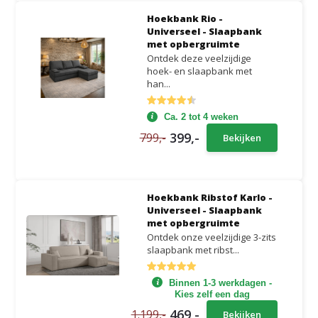
Hoekbank Rio -
Universeel - Slaapbank
met opbergruimte
Ontdek deze veelzijdige
hoek- en slaapbank met
han...
Ca. 2 tot 4 weken
399,-
799,-
Bekijken
Hoekbank Ribstof Karlo -
Universeel - Slaapbank
met opbergruimte
Ontdek onze veelzijdige 3-zits
slaapbank met ribst...
Binnen 1-3 werkdagen -
Kies zelf een dag
469,-
1.199,-
Bekijken