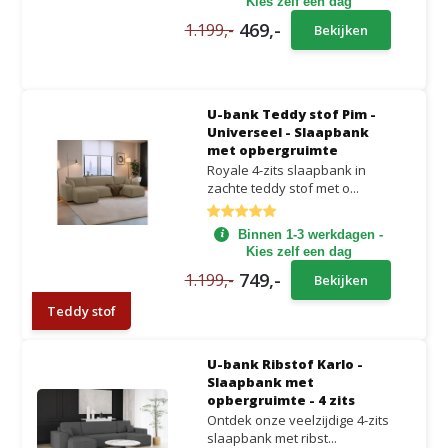
Kies zelf een dag
469,-
1.199,-
Bekijken
U-bank Teddy stof Pim -
Universeel - Slaapbank
met opbergruimte
Royale 4-zits slaapbank in
zachte teddy stof met o...
Binnen 1-3 werkdagen -
Kies zelf een dag
749,-
1.199,-
Bekijken
Teddy stof
U-bank Ribstof Karlo -
Slaapbank met
opbergruimte - 4 zits
Ontdek onze veelzijdige 4-zits
slaapbank met ribst...