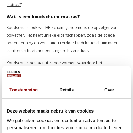
matras?
’.
Wat is een koudschuim matras?
Koudschuim, ook wel HR-schuim genoemd, is de opvolger van
polyether. Het heeft unieke eigenschappen, zoals de goede
ondersteuning en ventilatie. Hierdoor biedt koudschuim meer
comfort en heeft het een langere levensduur.
Koudschuim bestaat uit ronde vormen, waardoor het
veerkrachtiger is en minder snel doorzakt. De veerkracht van
koudschuim wordt ook wel uitgedrukt in HR-waarde. Deze waarde
wordt uitgedrukt in HR30, HR40, HR50, etc. Hoe hoger het cijfer, hoe
Toestemming
Details
Over
beter de kwaliteit en veerkracht van het matras.
Een koudschuim matras is geschikt voor elk gewicht, zwaar of licht.
Deze website maakt gebruik van cookies
Daarnaast houdt koudschuim weinig warmte vast, waardoor het
We gebruiken cookies om content en advertenties te
een fijne optie is voor mensen die het snel warm hebben. Het is
personaliseren, om functies voor social media te bieden
dan ook niet voor niets een populaire keuze.