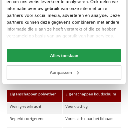
en om ons websiteverkeer te analyseren. Ook delen we
Ben je benieuwd naar de exacte eigenschappen en voor- en
informatie over uw gebruik van onze site met onze
nadelen van koudschuim? Lees dan onze blog ‘
Wat is een
partners voor social media, adverteren en analyse. Deze
partners kunnen deze gegevens combineren met andere
koudschuim matras?
’.
informatie die u aan ze heeft verstrekt of die ze hebben
De belangrijkste verschillen tussen polyether en
verzameld op basis van uw gebruik van hun services.
koudschuim
Het verschil tussen een polyether en koudschuim matras is groot.
Alles toestaan
Zo hebben beide matrassen diverse kenmerken. Om de
verschillen nog duidelijker te maken hebben we de belangrijkste
Aanpassen
eigenschappen hieronder op een rijtje gezet. Zo weet je precies
wat de grootste verschillen zijn.
Eigenschappen polyether
Eigenschappen koudschuim
Weinig veerkracht
Veerkrachtig
Beperkt corrigerend
Vormt zich naar het lichaam