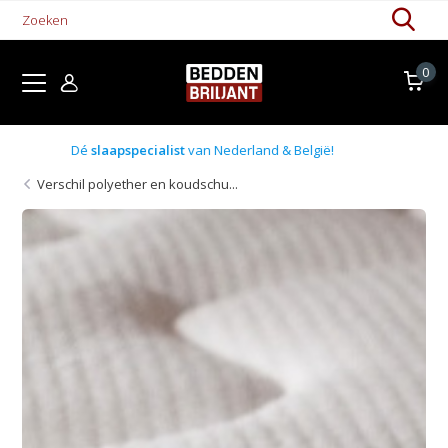
0
Boxsprings uit voorraad
Verschil polyether en koudschu...