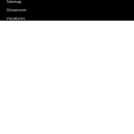
Sitemap
Showroom
Vacatures
Mijn account
Registreren
Mijn bestellingen
Categorieën
Boxsprings
Bedden
Slaapbanken
Banken
Beddengoed
Matrassen