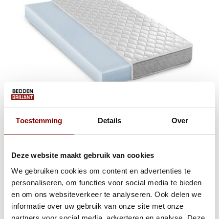
Toestemming
Details
Over
Voordelen van een koudschuim matras:
Deze website maakt gebruik van cookies
We gebruiken cookies om content en advertenties te
Goede ventilatie
personaliseren, om functies voor social media te bieden
Veerkrachtig (kans op kuilvorming is klein)
en om ons websiteverkeer te analyseren. Ook delen we
Duurzaam
informatie over uw gebruik van onze site met onze
Nadelen van een koudschuim matras:
partners voor social media, adverteren en analyse. Deze