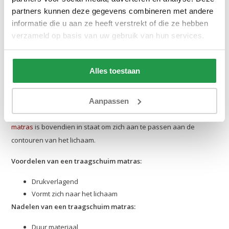
Relatief duur
partners kunnen deze gegevens combineren met andere
Meer weten over koudschuim matrassen? Je leest het in onze
informatie die u aan ze heeft verstrekt of die ze hebben
blog: ‘
Wat is een koudschuim matras?
’
verzameld op basis van uw gebruik van hun services.
Traagschuim matras
Alles toestaan
Traagschuim, ook wel bekend als memory foam of Nasa-schuim,
is drukverlagend en daardoor het perfecte materiaal voor een
matras. Wanneer het schuim ingedrukt wordt, keert het zeer
Aanpassen
langzaam terug naar de oorspronkelijke vorm. Een
traagschuim
matras
is bovendien in staat om zich aan te passen aan de
contouren van het lichaam.
Voordelen van een traagschuim matras:
Drukverlagend
Vormt zich naar het lichaam
Nadelen van een traagschuim matras:
Duur materiaal